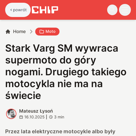
powrót
Home
Moto
Stark Varg SM wywraca
supermoto do góry
nogami. Drugiego takiego
motocykla nie ma na
świecie
Mateusz Łysoń
M
16.10.2025
|
3
min
Przez lata elektryczne motocykle albo były