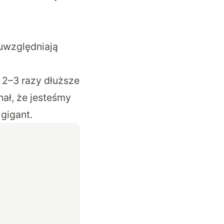
.
uwzględniają
 2–3 razy dłuższe
ał, że jesteśmy
gigant.