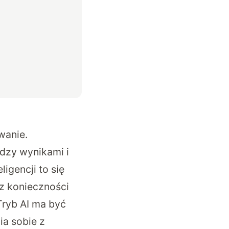
wanie.
dzy wynikami i
igencji to się
z konieczności
Tryb AI ma być
ia sobie z