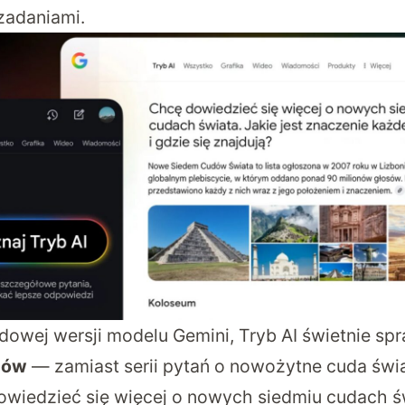
adaniami.
dowej wersji modelu Gemini, Tryb AI świetnie sp
tów
— zamiast serii pytań o nowożytne cuda świ
owiedzieć się więcej o nowych siedmiu cudach św