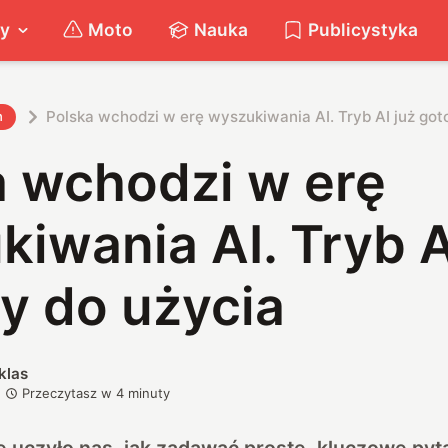
ty
Moto
Nauka
Publicystyka
Polska wchodzi w erę wyszukiwania AI. Tryb AI już go
h
a wchodzi w erę
iwania AI. Tryb A
y do użycia
klas
Przeczytasz w
4
minuty
e uczyło nas, jak zadawać proste, kluczowe pyta