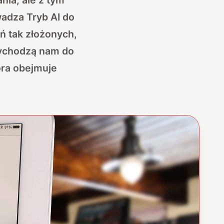
adza Tryb AI do
ń tak złożonych,
rzychodzą nam do
tóra obejmuje
.