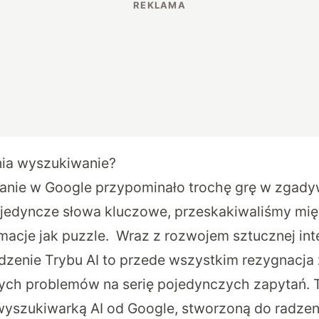
nia wyszukiwanie?
anie w Google przypominało trochę grę w zgady
jedyncze słowa kluczowe, przeskakiwaliśmy mię
macje jak puzzle. Wraz z rozwojem sztucznej intel
zenie Trybu AI to przede wszystkim rezygnacja 
nych problemów na serię pojedynczych zapytań. 
wyszukiwarką AI od Google, stworzoną do radzen