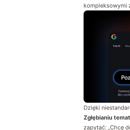
kompleksowymi z
Dzięki niestandar
Zgłębianiu tema
zapytać: „Chcę d