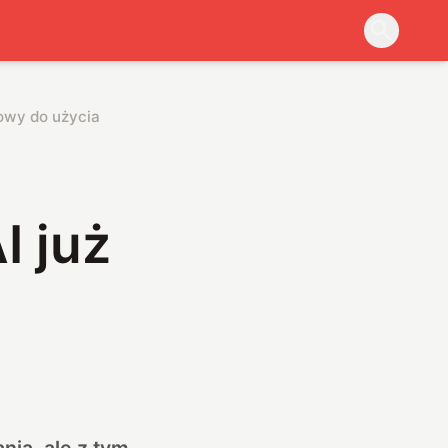
towy do użycia
I już
nia, ale z tym