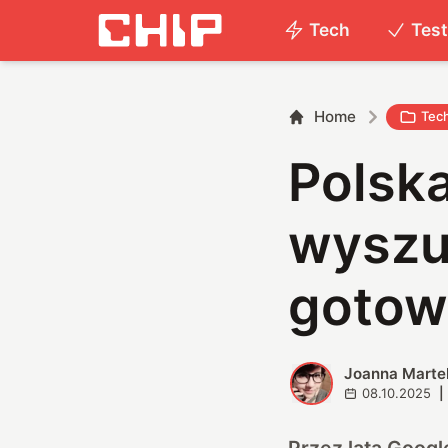
Tech
Tes
Home
Tec
Polsk
wyszuk
gotow
Joanna Marte
J
08.10.2025
|
Przez lata Googl