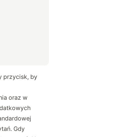
 przycisk, by
nia oraz w
dodatkowych
tandardowej
ytań. Gdy