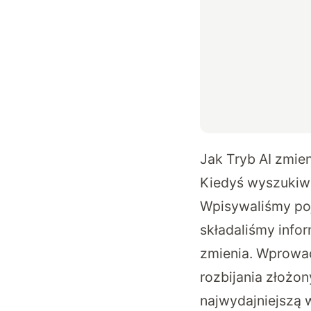
Jak Tryb AI zmie
Kiedyś wyszukiw
Wpisywaliśmy po
składaliśmy infor
zmienia. Wprowad
rozbijania złożo
najwydajniejszą 