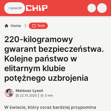
powrót
Home
Tech
220-kilogramowy
gwarant bezpieczeństwa.
Kolejne państwo w
elitarnym klubie
potężnego uzbrojenia
Mateusz Łysoń
M
22.10.2025
|
3
min
W świecie, który coraz bardziej przypomina