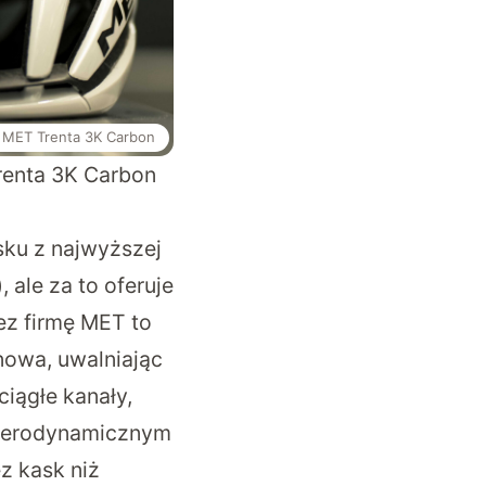
MET Trenta 3K Carbon
renta 3K Carbon
ku z najwyższej
ale za to oferuje
ez firmę MET to
 nowa, uwalniając
iągłe kanały,
u aerodynamicznym
z kask niż