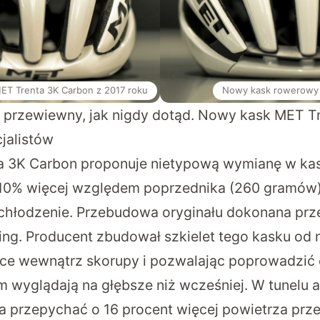
ET Trenta 3K Carbon z 2017 roku
Nowy kask rowerowy 
to przewiewny, jak nigdy dotąd. Nowy kask MET T
cjalistów
a 3K Carbon proponuje nietypową wymianę w kas
 10% więcej względem poprzednika (260 gramów), 
 chłodzenie. Przebudowa oryginału dokonana prz
fting. Producent zbudował szkielet tego kasku od
e wewnątrz skorupy i pozwalając poprowadzić c
m wyglądają na głębsze niż wcześniej. W tunel
a przepychać o 16 procent więcej powietrza prze