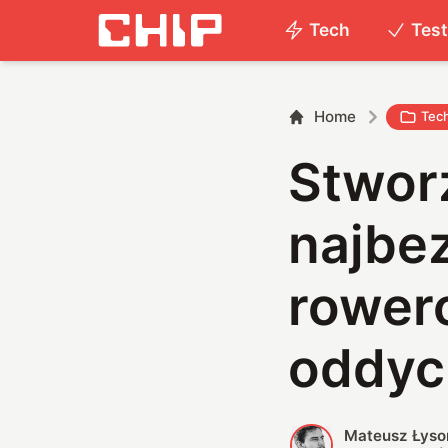
Tech
Tes
Home
Tec
Stworz
najbe
rower
oddyc
Mateusz Łyso
M