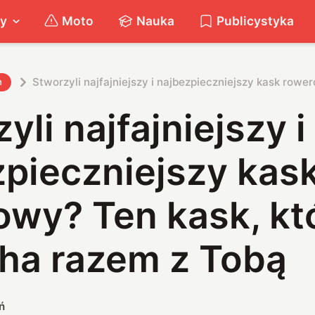
ty
Moto
Nauka
Publicystyka
Stworzyli najfajniejszy i najbezpieczniejszy kask row
h
yli najfajniejszy i
zpieczniejszy kas
owy? Ten kask, kt
ha razem z Tobą
ń