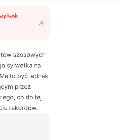
szy kask
ystów szosowych
ego sylwetka na
 Ma to być jednak
jącym przez
ego, co do tej
iu rekordów.