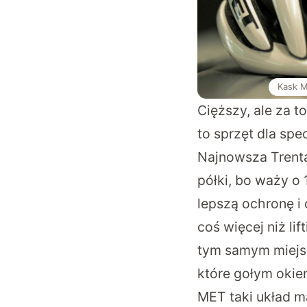
Kask M
Cięższy, ale za 
to sprzęt dla spe
Najnowsza Trent
półki, bo waży o
lepszą ochronę i
coś więcej niż li
tym samym miejsc
które gołym okie
MET taki układ m