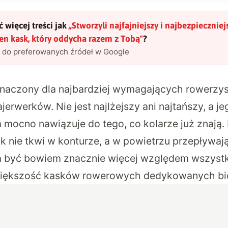
 więcej treści jak
„
Stworzyli najfajniejszy i najbezpieczniej
n kask, który oddycha razem z Tobą
"
?
l do preferowanych źródeł w Google
naczony dla najbardziej wymagających rowerz
ajerwerków. Nie jest najlżejszy ani najtańszy, a j
a mocno nawiązuje do tego, co kolarze już znają.
k nie tkwi w konturze, a w powietrzu przepływa
 być bowiem znacznie więcej względem wszystki
większość kasków rowerowych dedykowanych bic