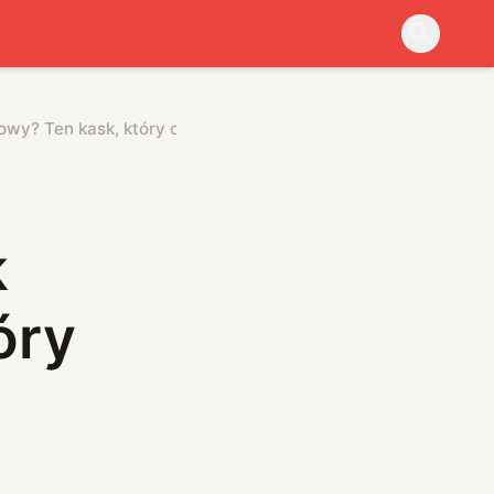
erowy? Ten kask, który oddycha razem z Tobą
k
óry