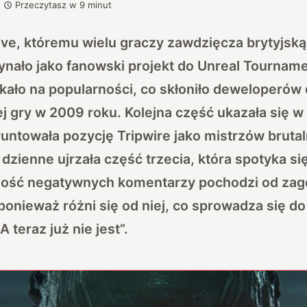
Przeczytasz w
9
minut
tive, któremu wielu graczy zawdzięcza brytyjsk
nało jako fanowski projekt do Unreal Tournamen
kało na popularności, co skłoniło deweloperów
j gry w 2009 roku. Kolejna część ukazała się w 
untowała pozycję Tripwire jako mistrzów bruta
 dzienne ujrzała część trzecia, która spotyka s
zość negatywnych komentarzy pochodzi od zag
 ponieważ różni się od niej, co sprowadza się d
A teraz już nie jest”.