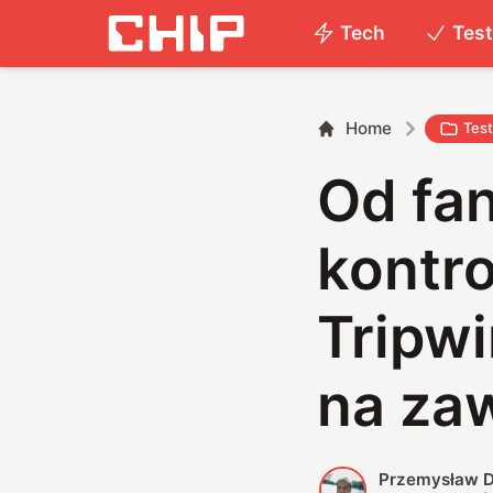
Tech
Tes
Home
Tes
Od fa
kontro
Tripwi
na za
Przemysław D
P