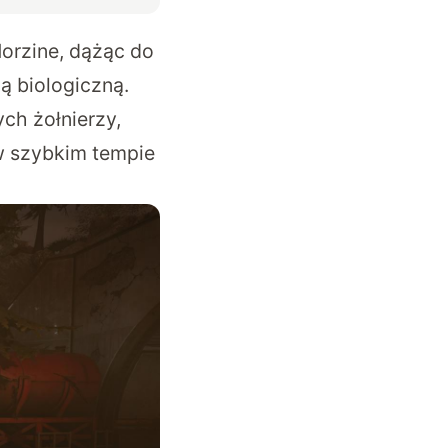
Horzine, dążąc do
ią biologiczną.
ch żołnierzy,
w szybkim tempie