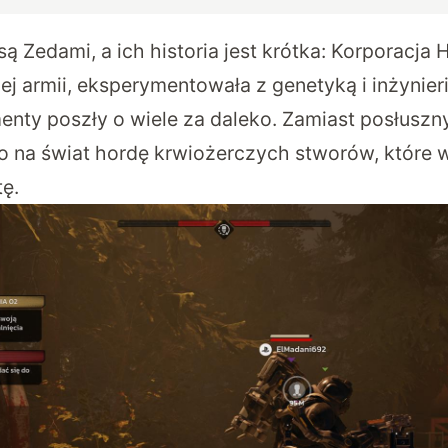
 Zedami, a ich historia jest krótka: Korporacja 
ej armii, eksperymentowała z genetyką i inżynier
nty poszły o wiele za daleko. Zamiast posłuszny
o na świat hordę krwiożerczych stworów, które 
ę.