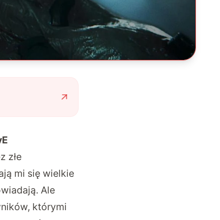
vE
z złe
ą mi się wielkie
owiadają. Ale
wników, którymi