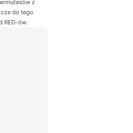
permutasów z
szcze do tego
od RED-ów.