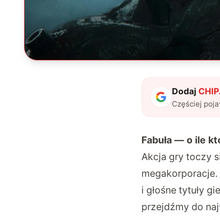
Dodaj
CHIP.
Częściej poj
Fabuła — o ile k
Akcja gry toczy 
megakorporacje. 
i głośne tytuły gi
przejdźmy do najw