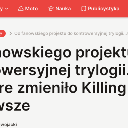
ty
Moto
Nauka
Publicystyka
Od fanowskiego projektu do kontrowersyjnej trylogii. J
ty
nowskiego projekt
wersyjnej trylogii
re zmieniło Killing
wsze
wojacki