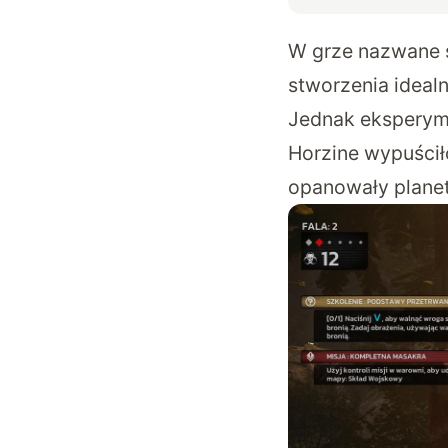
W grze nazwane są
stworzenia idealn
Jednak eksperyme
Horzine wypuścił
opanowały planet