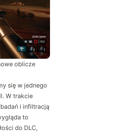
nowe oblicze
y się w jednego
l. W trakcie
dań i infiltracją
wygląda to
łości do DLC,