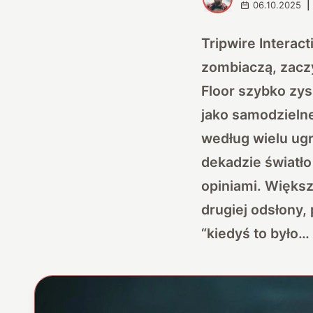
06.10.2025
|
Tripwire Interac
zombiaczą, zaczy
Floor szybko zys
jako samodzielne
według wielu ugr
dekadzie światło
opiniami. Więks
drugiej odsłony,
“kiedyś to było… 