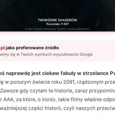
pl
jako preferowane źródło
awimy się w Twoich wynikach wyszukiwania Google
toś naprawdę jest ciekaw fabuły w strzelance P
się w ponurym świecie roku 2091, rządzonym prze
Zawsze gdy czytam te historie, zaraz przypominaj
er AAA, za które, o ironio, takie firmy właśnie odp
ażniejszej części historii, czyli naszych przeci