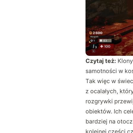
Czytaj też:
Klony
samotności w k
Tak więc w świe
z ocalałych, któr
rozgrywki przewij
obiektów. Ich ce
bardziej na otoc
kolejnej części 