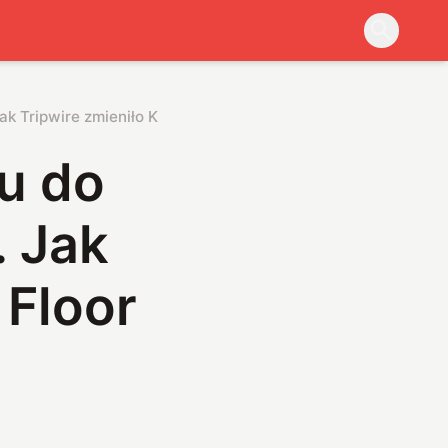
ak Tripwire zmieniło Killing Floor na zawsze
u do
. Jak
 Floor