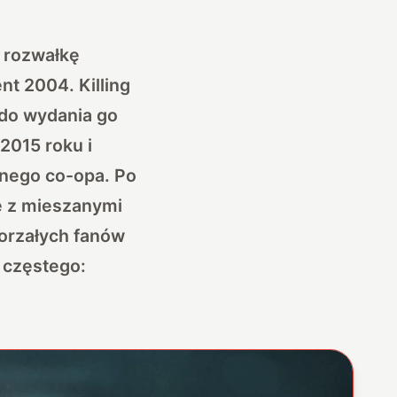
ą rozwałkę
t 2004. Killing
 do wydania go
2015 roku i
lnego co-opa. Po
ię z mieszanymi
orzałych fanów
o częstego: