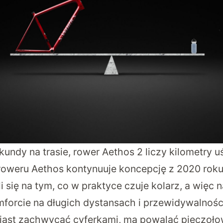
kundy na trasie, rower Aethos 2 liczy kilometry 
oweru Aethos kontynuuje koncepcję z 2020 rok
li się na tym, co w praktyce czuje kolarz, a więc 
forcie na długich dystansach i przewidywalności 
iast zachwycać cyferkami, ma powalać pieczołow