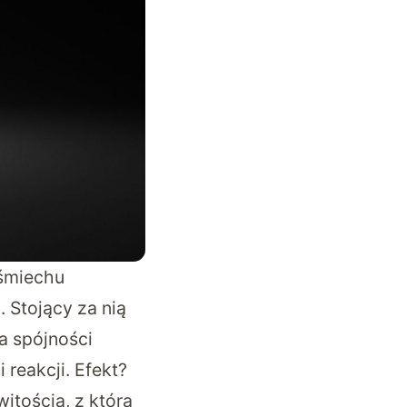
uśmiechu
u
. Stojący za nią
na spójności
reakcji. Efekt?
itością, z którą