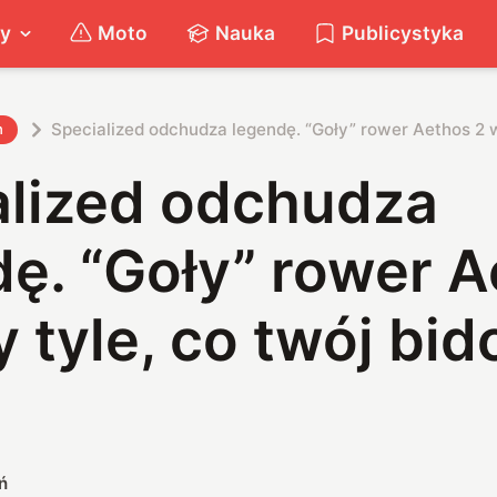
ty
Moto
Nauka
Publicystyka
Specialized odchudza legendę. “Goły” rower Aethos 2 
h
alized odchudza
ę. “Goły” rower 
 tyle, co twój bid
ń