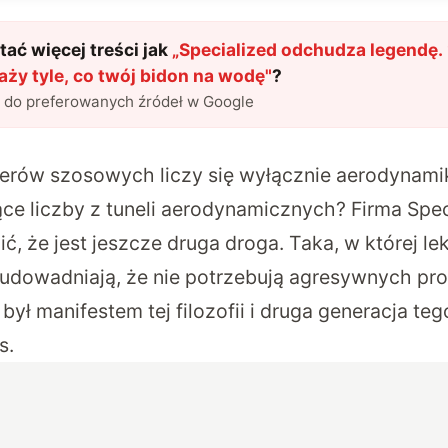
ać więcej treści jak
„
Specialized odchudza legendę. 
ży tyle, co twój bidon na wodę
"
?
l do preferowanych źródeł w Google
erów szosowych liczy się wyłącznie aerodynamik
ce liczby z tuneli aerodynamicznych? Firma Spec
, że jest jeszcze druga droga. Taka, w której lek
udowadniają, że nie potrzebują agresywnych profi
był manifestem tej filozofii i druga generacja te
s.