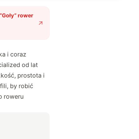
“Goły” rower
a i coraz
ialized od lat
kość, prostota i
li, by robić
go roweru