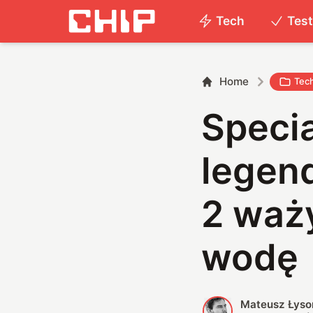
Tech
Tes
Home
Tec
Speci
legend
2 waży
wodę
Mateusz Łyso
M