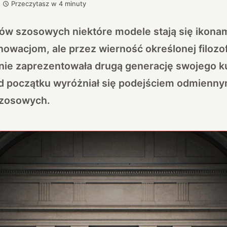
Przeczytasz w
4
minuty
w szosowych niektóre modele stają się ikonami
owacjom, ale przez wierność określonej filozofi
śnie zaprezentowała drugą generację swojego 
od początku wyróżniał się podejściem odmienn
szosowych.