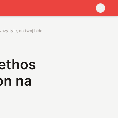
waży tyle, co twój bidon na wodę
Aethos
on na