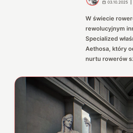
03.10.2025
|
W świecie roweró
rewolucyjnym inn
Specialized wła
Aethosa, który 
nurtu rowerów 