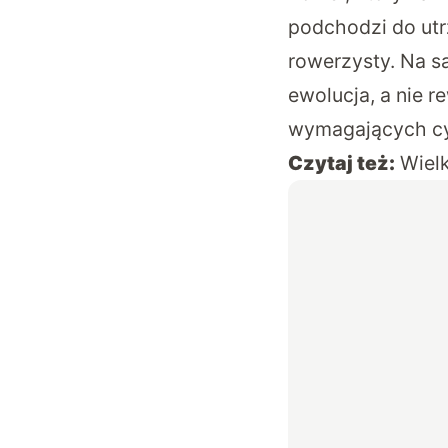
podchodzi do ut
rowerzysty. Na s
ewolucja, a nie 
wymagających cy
Czytaj też:
Wielk