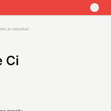
omóc je odzyskać
 Ci
 po prostu