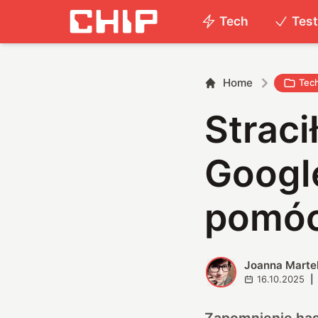
Tech
Tes
Home
Tec
Straci
Google
pomóc
Joanna Marte
J
16.10.2025
|
Zapomnienie hasł