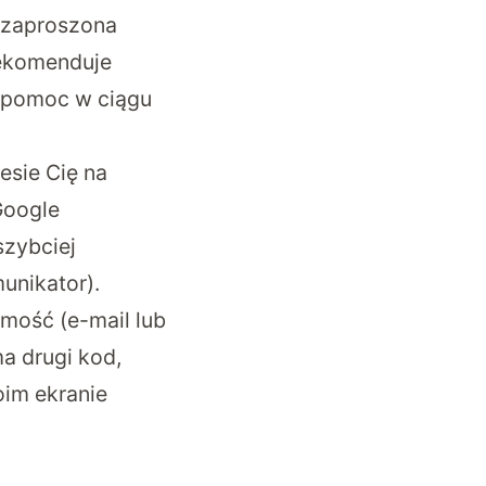
 zaproszona
rekomenduje
o pomoc w ciągu
esie Cię na
Google
szybciej
unikator).
mość (e-mail lub
a drugi kod,
oim ekranie