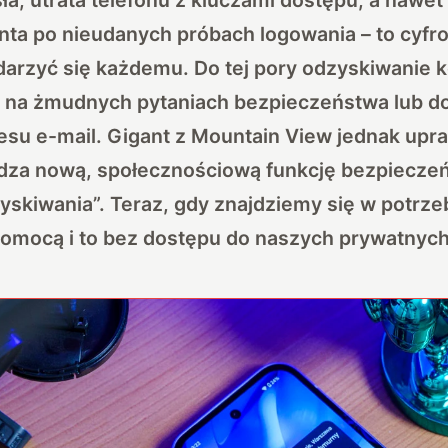
nta po nieudanych próbach logowania – to cyfr
darzyć się każdemu. Do tej pory odzyskiwanie 
e na żmudnych pytaniach bezpieczeństwa lub d
esu e-mail.
Gigant z Mountain View jednak upr
dza nową, społecznościową funkcję bezpiecze
yskiwania”. Teraz, gdy znajdziemy się w potrzebi
pomocą i to bez dostępu do naszych prywatnyc