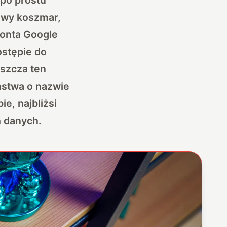
owy koszmar,
konta Google
ostępie do
aszcza ten
ństwa o nazwie
e, najbliżsi
h danych.