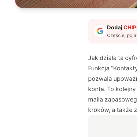
Dodaj
CHIP.
Częściej poj
Jak działa ta cy
Funkcja “Kontakty
pozwala upoważn
konta. To kolejn
maila zapasowego.
kroków, a także 