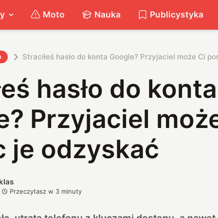
ty
Moto
Nauka
Publicystyka
Straciłeś hasło do konta Google? Przyjaciel może Ci p
h
łeś hasło do konta
? Przyjaciel może
 je odzyskać
klas
Przeczytasz w
3
minuty
a, utrata telefonu z kluczami dostępu, a nawet