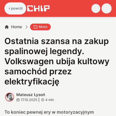
powrót
Home
Moto
Ostatnia szansa na zakup
spalinowej legendy.
Volkswagen ubija kultowy
samochód przez
elektryfikację
Mateusz Łysoń
M
17.10.2025
|
4
min
To koniec pewnej ery w motoryzacyjnym