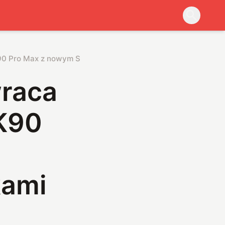
90 Pro Max z nowym Snapdragonem i głośnikami Bose 2.1
raca
 K90
kami