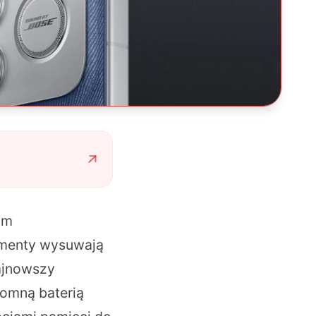
om
ementy wysuwają
najnowszy
romną baterią