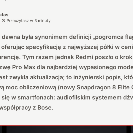
klas
Przeczytasz w
3
minuty
d dawna była synonimem definicji „pogromca f
 oferując specyfikację z najwyższej półki w ceni
rencję. Tym razem jednak Redmi poszło o krok 
zwę Pro Max dla najbardziej wypasionego mod
est zwykła aktualizacja; to inżynierski popis, kt
wą moc obliczeniową (nowy Snapdragon 8 Elite 
e się w smartfonach: audiofilskim systemem dź
spółpracy z Bose.