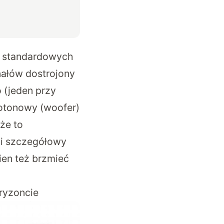
st standardowych
nałów dostrojony
 (jeden przy
kotonowy (woofer)
że to
 i szczegółowy
ien też brzmieć
ryzoncie