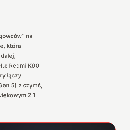
lagowców” na
e, która
dalej,
elu: Redmi K90
óry łączy
Gen 5) z czymś,
więkowym 2.1