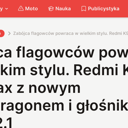
ty
Moto
Nauka
Publicystyka
Zabójca flagowców powraca w wielkim stylu. Redmi K
h
ca flagowców pow
kim stylu. Redmi
ax z nowym
ragonem i głośni
.1