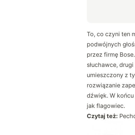
To, co czyni ten
podwójnych głośn
przez firmę Bose
słuchawce, drugi 
umieszczony z tył
rozwiązanie zape
dźwięk. W końcu 
jak flagowiec.
Czytaj też:
Pecho