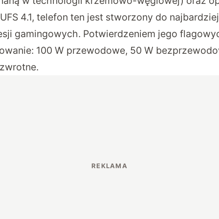
aną w technologii krzemowo-węglowej) oraz op
UFS 4.1, telefon ten jest stworzony do najbardz
sesji gamingowych. Potwierdzeniem jego flagowych
dowanie: 100 W przewodowe, 50 W bezprzewodo
zwrotne.