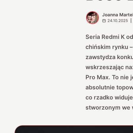
Joanna Marte
J
24.10.2025
|
Seria Redmi K o
chińskim rynku –
zawstydza konku
wskrzeszając na
Pro Max. To nie j
absolutnie topo
co rzadko widuj
stworzonym we w