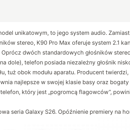
 model unikatowym, to jego system audio. Zamia
ików stereo, K90 Pro Max oferuje system 2.1 ka
. Oprócz dwóch standardowych głośników stereo
na dole), telefon posiada niezależny głośnik nis
u, tuż obok modułu aparatu. Producent twierdzi, 
wnia najlepsze w swojej klasie basy oraz bogaty
telefon, który jest „pogromcą flagowców”, powin
wa seria Galaxy S26. Opóźnienie premiery na ho