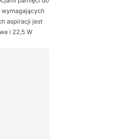
cjami pamięci do
iej wymagających
 aspiracji jest
we i 22,5 W