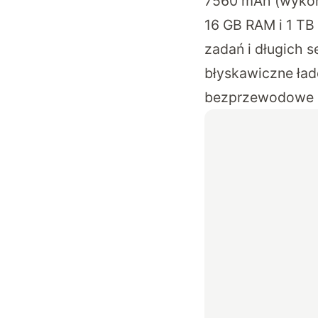
7560 mAh (wykon
16 GB RAM i 1 TB 
zadań i długich 
błyskawiczne ła
bezprzewodowe 