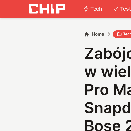
Tech
Tes
Home
Tec
Zabój
w wiel
Pro M
Snapd
Bose 2