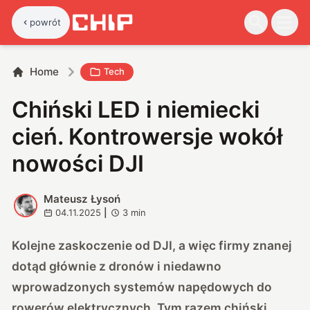
powrót
Home
Tech
Chiński LED i niemiecki
cień. Kontrowersje wokół
nowości DJI
Mateusz Łysoń
M
04.11.2025
|
3
min
Kolejne zaskoczenie od DJI, a więc firmy znanej
dotąd głównie z dronów i niedawno
wprowadzonych systemów napędowych do
rowerów elektrycznych. Tym razem chiński