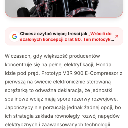
Chcesz czytać więcej treści jak
„
Wrócili do
szalonych koncepcji z lat 80. Ten motocykl
ma uratować silniki spalinowe przed epoką
elektryków
"
?
W czasach, gdy większość producentów
koncentruje się na pełnej elektryfikacji, Honda
idzie pod prąd.
Prototyp V3R 900 E-Compressor z
pierwszą na świecie elektronicznie sterowaną
sprężarką
to odważna deklaracja, że jednostki
spalinowe wciąż mają spore rezerwy rozwojowe.
Japończycy nie porzucają jednak żadnej opcji, bo
ich strategia zakłada równoległy rozwój napędów
elektrycznych i zaawansowanych technologii