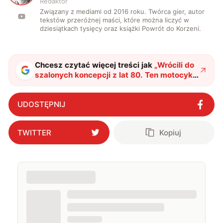
Redaktor
Związany z mediami od 2016 roku. Twórca gier, autor
tekstów przeróżnej maści, które można liczyć w
dziesiątkach tysięcy oraz książki Powrót do Korzeni.
Chcesz czytać więcej treści jak
„
Wrócili do
szalonych koncepcji z lat 80. Ten motocykl
ma uratować silniki spalinowe przed epoką
elektryków
"
?
UDOSTĘPNIJ
TWITTER
Kopiuj