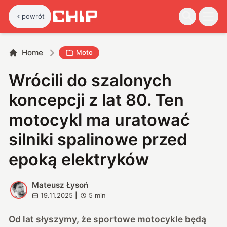
powrót
Home
Moto
Wrócili do szalonych
koncepcji z lat 80. Ten
motocykl ma uratować
silniki spalinowe przed
epoką elektryków
Mateusz Łysoń
M
19.11.2025
|
5
min
Od lat słyszymy, że sportowe motocykle będą