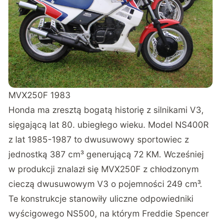
MVX250F 1983
Honda ma zresztą bogatą historię z silnikami V3,
sięgającą lat 80. ubiegłego wieku. Model NS400R
z lat 1985-1987 to dwusuwowy sportowiec z
jednostką 387 cm³ generującą 72 KM. Wcześniej
w produkcji znalazł się MVX250F z chłodzonym
cieczą dwusuwowym V3 o pojemności 249 cm³.
Te konstrukcje stanowiły uliczne odpowiedniki
wyścigowego NS500, na którym Freddie Spencer