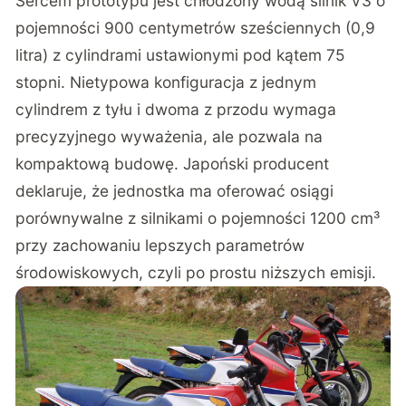
Sercem prototypu jest chłodzony wodą silnik V3 o
pojemności 900 centymetrów sześciennych (0,9
litra) z cylindrami ustawionymi pod kątem 75
stopni. Nietypowa konfiguracja z jednym
cylindrem z tyłu i dwoma z przodu wymaga
precyzyjnego wyważenia, ale pozwala na
kompaktową budowę. Japoński producent
deklaruje, że jednostka ma oferować osiągi
porównywalne z silnikami o pojemności 1200 cm³
przy zachowaniu lepszych parametrów
środowiskowych, czyli po prostu niższych emisji.