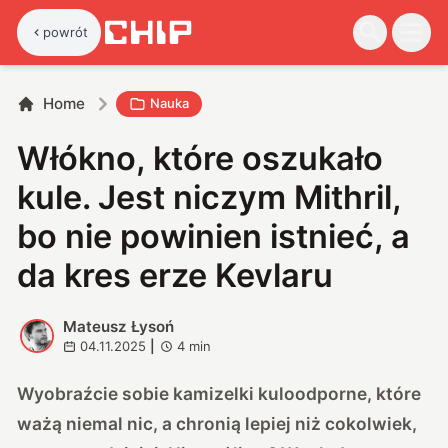
powrót
Home
Nauka
Włókno, które oszukało
kule. Jest niczym Mithril,
bo nie powinien istnieć, a
da kres erze Kevlaru
Mateusz Łysoń
M
04.11.2025
|
4
min
Wyobraźcie sobie kamizelki kuloodporne, które
ważą niemal nic, a chronią lepiej niż cokolwiek,