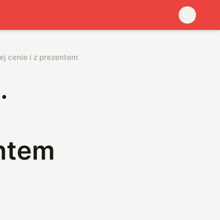
j cenie i z prezentem na start
.
entem