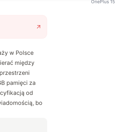
OnePlus 15
aży w Polsce
bierać między
rzestrzeni
GB pamięci za
cyfikacją od
wiadomością, bo