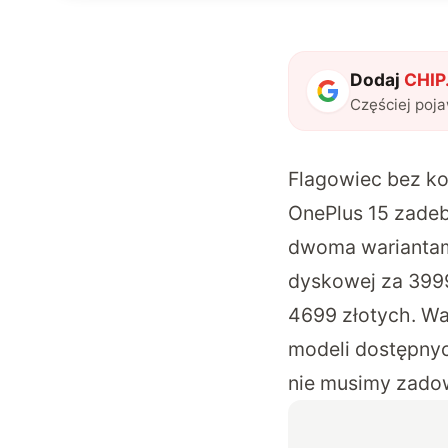
Dodaj
CHIP.
Częściej poj
Flagowiec bez k
OnePlus 15 zadeb
dwoma wariantam
dyskowej za 3999
4699 złotych. War
modeli dostępnyc
nie musimy zado