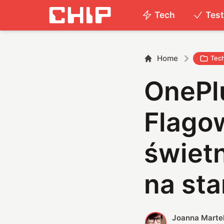
Tech
Tes
Home
Tec
OnePlu
Flago
świetn
na sta
Joanna Marte
J