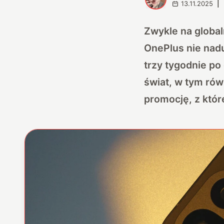
13.11.2025
|
Zwykle na globa
OnePlus nie nadu
trzy tygodnie po
świat, w tym rów
promocję, z które