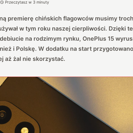
Przeczytasz w
3
minuty
lną premierę chińskich flagowców musimy troch
żywał w tym roku naszej cierpliwości. Dzięki t
 debiucie na rodzimym rynku, OnePlus 15 wyrus
nież i Polskę. W dodatku na start przygotowan
j aż żal nie skorzystać.