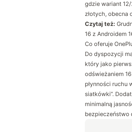
gdzie wariant 12
złotych, obecna o
Czytaj też:
Grudn
16 z Androidem 16
Co oferuje OnePl
Do dyspozycji ma
który jako pierw
odświeżaniem 165
płynności ruchu 
siatkówki”. Doda
minimalną jasność
bezpieczeństwo 