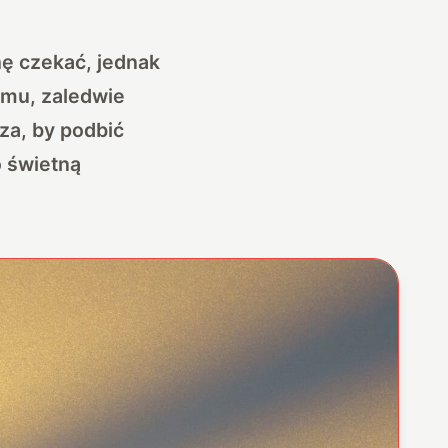
ę czekać, jednak
emu, zaledwie
za, by podbić
o świetną