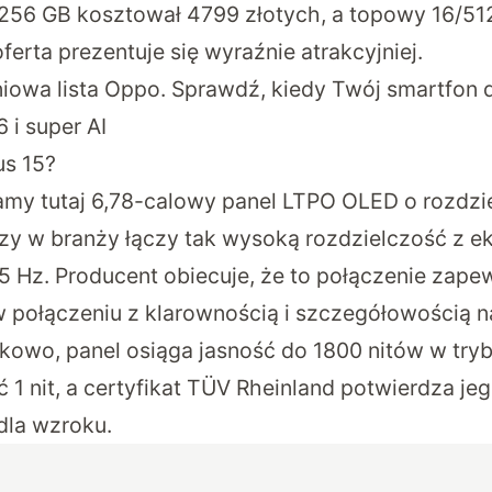
/256 GB kosztował 4799 złotych, a topowy 16/51
ferta prezentuje się wyraźnie atrakcyjniej.
iowa lista Oppo. Sprawdź, kiedy Twój smartfon 
 i super AI
us 15?
my tutaj 6,78-calowy panel LTPO OLED o rozdzie
szy w branży łączy tak wysoką rozdzielczość z 
 Hz. Producent obiecuje, że to połączenie zap
w połączeniu z klarownością i szczegółowością 
tkowo, panel osiąga jasność do 1800 nitów w tryb
 1 nit, a certyfikat TÜV Rheinland potwierdza je
dla wzroku.