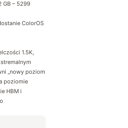
2 GB – 5299
dostanie ColorOS
lczości 1.5K,
ekstremalnym
ewni „nowy poziom
na poziomie
ie HBM i
go