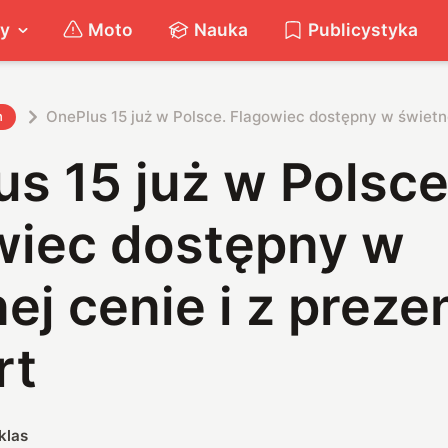
ty
Moto
Nauka
Publicystyka
OnePlus 15 już w Polsce. Flagowiec dostępny w świetne
h
s 15 już w Polsce
wiec dostępny w
ej cenie i z prez
rt
klas