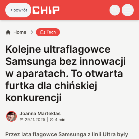
powrót
Home
Tech
Kolejne ultraflagowce
Samsunga bez innowacji
w aparatach. To otwarta
furtka dla chińskiej
konkurencji
Joanna Marteklas
J
29.11.2025
|
4
min
Przez lata flagowce Samsunga z linii Ultra były