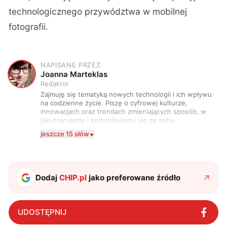
technologicznego przywództwa w mobilnej
fotografii.
NAPISANE PRZEZ
J
Joanna Marteklas
Redaktor
Zajmuję się tematyką nowych technologii i ich wpływu
na codzienne życie. Piszę o cyfrowej kulturze,
innowacjach oraz trendach zmieniających sposób, w
jaki pracujemy i komunikujemy się ze sobą.
Szczególnie interesuje mnie relacja między rozwojem
jeszcze 15 słów ▸
technologii a współczesną popkulturą. W wolnych
chwilach zakopuję się w książkach i komiksach —
najczęściej w fantastyce i wuxia.
Dodaj
CHIP.pl
jako preferowane źródło
UDOSTĘPNIJ