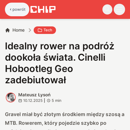
powrót
Home
Tech
Idealny rower na podróż
dookoła świata. Cinelli
Hobootleg Geo
zadebiutował
Mateusz Łysoń
M
10.12.2025
|
5
min
Gravel miał być złotym środkiem między szosą a
MTB. Rowerem, który pojedzie szybko po