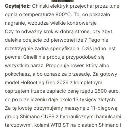
Czytaj też:
Chiński elektryk przejechał przez tunel
ognia o temperaturze 800°C. To, co pokazało
nagranie, wzbudza wielkie kontrowersje
Czy to odważny krok w dobrą stronę, czy zbyt
dalekie odejście od pierwotnej idei? Tego nie
rozstrzygnie żadna specyfikacja. Dziś jedno jest
pewne: Cinelli nie próbuje przypodobać się
wszystkim naraz. Proponuje rower, który albo
pokochasz, albo uznasz za przesadę. Za gotowy
model HoBootleg Geo 2026 z kompletnym
osprzętem trzeba zapłacić cenę rzędu 2500 euro,
co po przeliczeniu daje około 13 tysięcy złotych.
Za tę kwotę otrzymujemy maszynę z 11-biegową
grupą Shimano CUES z hydraulicznymi hamulcami
tarczowymi, kołami WTB ST na piastach Shimano i