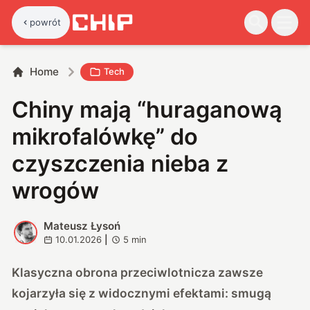
powrót
Home
Tech
Chiny mają “huraganową
mikrofalówkę” do
czyszczenia nieba z
wrogów
Mateusz Łysoń
M
10.01.2026
|
5
min
Klasyczna obrona przeciwlotnicza zawsze
kojarzyła się z widocznymi efektami: smugą