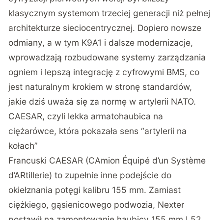
klasycznym systemom trzeciej generacji niż pełnej
architekturze sieciocentrycznej.
Dopiero nowsze
odmiany
, a w tym K9A1 i dalsze modernizacje,
wprowadzają rozbudowane systemy zarządzania
ogniem i lepszą integrację z cyfrowymi BMS, co
jest naturalnym krokiem w stronę standardów,
jakie dziś uważa się za normę w artylerii NATO.
CAESAR, czyli lekka armatohaubica na
ciężarówce, która pokazała sens “artylerii na
kołach”
Francuski CAESAR (CAmion Équipé d’un Système
d’ARtillerie) to zupełnie inne podejście do
okiełznania potęgi kalibru 155 mm
. Zamiast
ciężkiego, gąsienicowego podwozia, Nexter
postawił na zamontowanie haubicy 155 mm L52