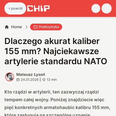
powrót
Home
Publicystyka
Dlaczego akurat kaliber
155 mm? Najciekawsze
artylerie standardu NATO
Mateusz Łysoń
M
24.01.2026
|
13
min
Kto rządzi w artylerii, ten zazwyczaj rządzi
tempem całej wojny. Poniżej znajdziecie więc
pięć konkretnych armatohaubic kalibru 155 mm,
które zasługują na szczególne uznanie.