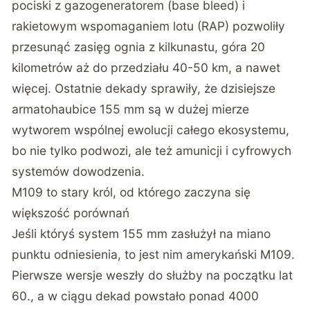
pociski z gazogeneratorem (base bleed) i
rakietowym wspomaganiem lotu (RAP) pozwoliły
przesunąć zasięg ognia z kilkunastu, góra 20
kilometrów aż do przedziału 40-50 km, a nawet
więcej. Ostatnie dekady sprawiły, że dzisiejsze
armatohaubice 155 mm są w dużej mierze
wytworem wspólnej ewolucji całego ekosystemu,
bo nie tylko podwozi, ale też amunicji i cyfrowych
systemów dowodzenia.
M109 to stary król, od którego zaczyna się
większość porównań
Jeśli któryś system 155 mm zasłużył na miano
punktu odniesienia, to jest
nim amerykański M109
.
Pierwsze wersje weszły do służby na początku lat
60., a w ciągu dekad powstało ponad 4000