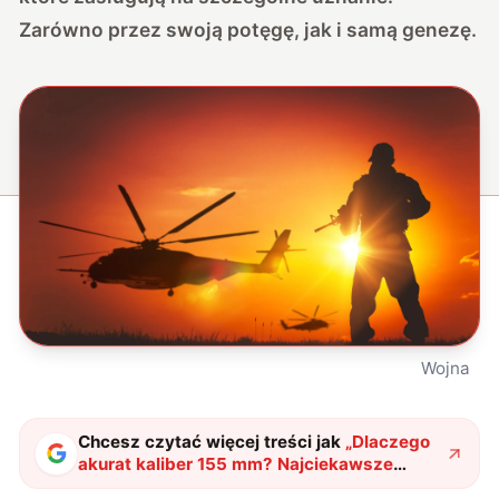
Zarówno przez swoją potęgę, jak i samą genezę.
Wojna
Chcesz czytać więcej treści jak
„
Dlaczego
akurat kaliber 155 mm? Najciekawsze
artylerie standardu NATO
"
?