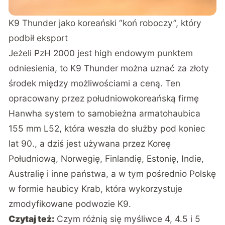
K9 Thunder jako koreański “koń roboczy”, który
podbił eksport
Jeżeli PzH 2000 jest high endowym punktem
odniesienia, to K9 Thunder można uznać za złoty
środek między możliwościami a ceną. Ten
opracowany przez południowokoreańską firmę
Hanwha system to samobieżna armatohaubica
155 mm L52, która weszła do służby pod koniec
lat 90., a dziś jest używana przez Koreę
Południową, Norwegię, Finlandię, Estonię, Indie,
Australię i inne państwa, a w tym pośrednio
Polskę
w formie haubicy Krab, która wykorzystuje
zmodyfikowane podwozie K9
.
Czytaj też:
Czym różnią się myśliwce 4, 4.5 i 5