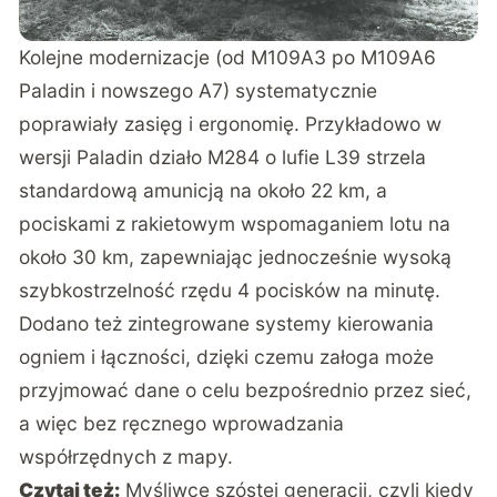
Kolejne modernizacje (od M109A3 po M109A6
Paladin i nowszego A7) systematycznie
poprawiały zasięg i ergonomię. Przykładowo w
wersji Paladin działo M284 o lufie L39 strzela
standardową amunicją na około 22 km, a
pociskami z rakietowym wspomaganiem lotu na
około 30 km, zapewniając jednocześnie wysoką
szybkostrzelność rzędu 4 pocisków na minutę.
Dodano też zintegrowane systemy kierowania
ogniem i łączności, dzięki czemu załoga może
przyjmować dane o celu bezpośrednio przez sieć,
a więc bez ręcznego wprowadzania
współrzędnych z mapy.
Czytaj też:
Myśliwce szóstej generacji, czyli kiedy