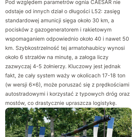
Pod względem parametrów ognia CAESAR nie
odstaje od innych dział o długości L52: zasięg
standardowej amunicji sięga około 30 km, a
pocisków z gazogeneratorem i rakietowym
wspomaganiem odpowiednio około 40 i nawet 50
km. Szybkostrzelność tej armatohaubicy wynosi
około 6 strzałów na minutę, a załoga liczy
zazwyczaj 4-5 żołnierzy. Kluczowy jest jednak
fakt, że cały system waży w okolicach 17-18 ton
(w wersji 6×6), może poruszać się z prędkościami
autostradowymi i korzystać z typowych dróg oraz
mostów, co drastycznie upraszcza logistykę.