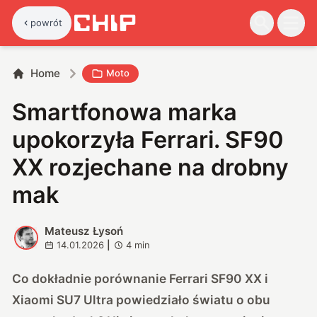
powrót
Home
Moto
Smartfonowa marka
upokorzyła Ferrari. SF90
XX rozjechane na drobny
mak
Mateusz Łysoń
M
14.01.2026
|
4
min
Co dokładnie porównanie Ferrari SF90 XX i
Xiaomi SU7 Ultra powiedziało światu o obu