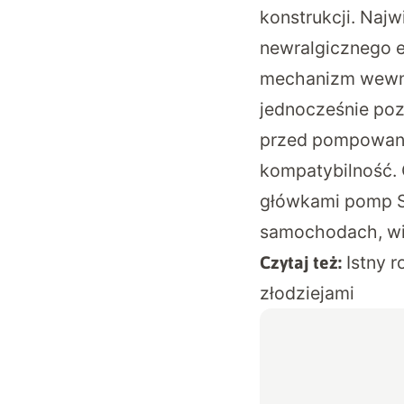
konstrukcji. Naj
newralgicznego e
mechanizm wewnę
jednocześnie poz
przed pompowanie
kompatybilność.
główkami pomp S
samochodach, wi
Istny r
Czytaj też:
złodziejami