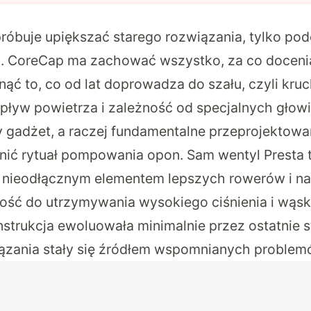
próbuje upiększać starego rozwiązania, tylko po
a.
CoreCap ma zachować wszystko, za co doceni
ąć to, co od lat doprowadza do szału, czyli kruc
pływ powietrza i zależność od specjalnych gło
ny gadżet, a raczej fundamentalne przeprojektowan
ić rytuał pompowania opon. Sam wentyl Presta t
 nieodłącznym elementem lepszych rowerów i nad
ność do utrzymywania wysokiego ciśnienia i wąsk
nstrukcja ewoluowała minimalnie przez ostatnie st
ązania stały się źródłem wspomnianych problem