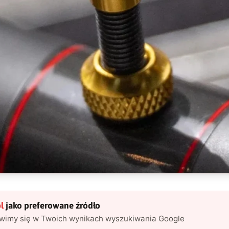
l
jako preferowane źródło
awimy się w Twoich wynikach wyszukiwania Google