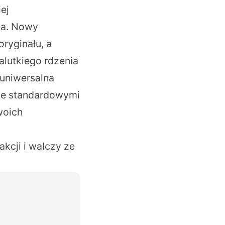
ej
ia. Nowy
ryginału, a
alutkiego rdzenia
 uniwersalna
ze standardowymi
woich
akcji i walczy ze