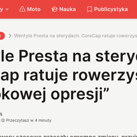
ty
Moto
Nauka
Publicystyka
Wentyle Presta na sterydach. CoreCap ratuje rowerzy
h
e Presta na ster
ap ratuje rowerzy
kowej opresji”
ń
Przeczytasz w
4
minuty
owery szosowe przeszły ogromne zmiany, przyj