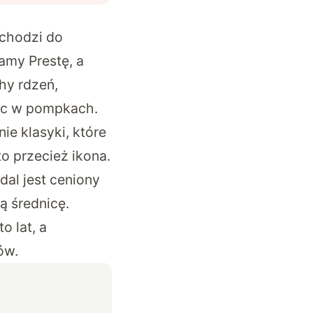
dchodzi do
amy Prestę
, a
hy rdzeń,
wic w pompkach.
ie klasyki, które
o przecież ikona.
al jest ceniony
ą średnicę.
o lat, a
ów.