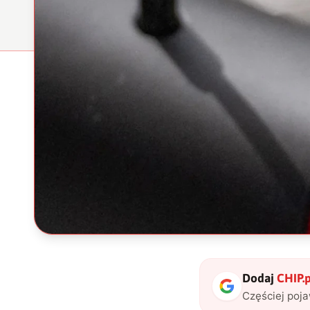
Dodaj
CHIP.p
Częściej poj