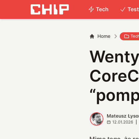
Tech
Tes
Home
Tec
Wentyl
CoreC
“pomp
Mateusz Łyso
M
12.01.2026
|
Mimo tego, że r