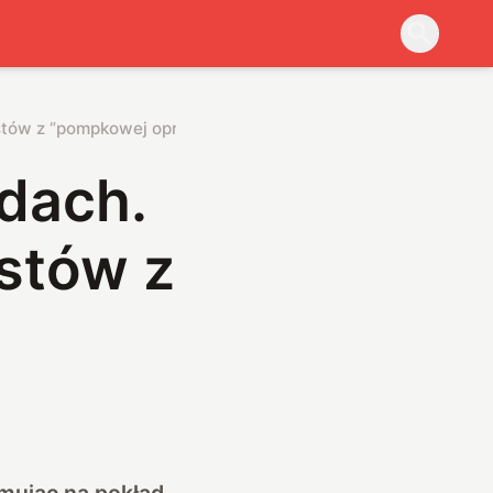
stów z “pompkowej opresji”
ydach.
stów z
mując na pokład