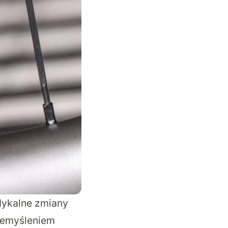
dykalne zmiany
zemyśleniem