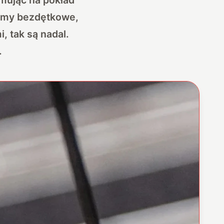
emy bezdętkowe,
, tak są nadal.
.