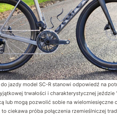
 do jazdy model SC-R
stanowi odpowiedź na potr
jątkowej trwałości i charakterystycznej jeździe “n
cą lub mogą pozwolić sobie na wielomiesięczne 
t to ciekawa próba połączenia rzemieślniczej trad