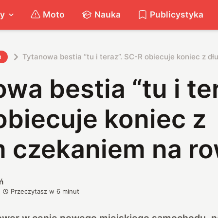
ty
Moto
Nauka
Publicystyka
Tytanowa bestia “tu i teraz”. SC-R obiecuje koniec z d
h
wa bestia “tu i ter
biecuje koniec z
m czekaniem na r
ń
Przeczytasz w
6
minut
ower w cenie nowego miejskiego samochodu, n