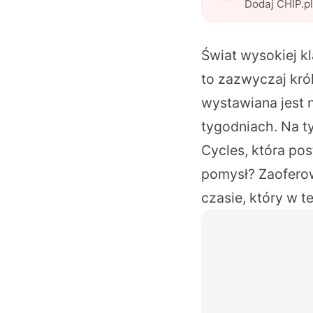
Dodaj CHIP.p
Świat wysokiej k
to zazwyczaj kró
wystawiana jest n
tygodniach. Na ty
Cycles, która po
pomysł? Zaoferow
czasie, który w t