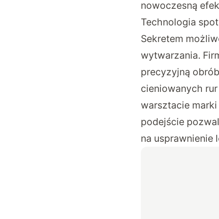
nowoczesną efek
Technologia spoty
Sekretem możliwo
wytwarzania. Fir
precyzyjną obrób
cieniowanych rur
warsztacie marki
podejście pozwala
na usprawnienie l