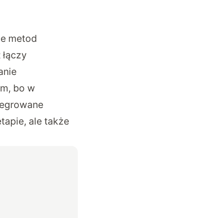
ie metod
 łączy
anie
em, bo w
tegrowane
tapie, ale także