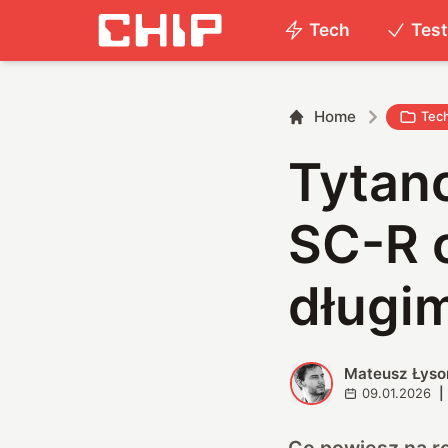
Tech
Tes
Home
Tec
Tytano
SC-R o
długi
Mateusz Łyso
M
09.01.2026
|
Co powiesz na r