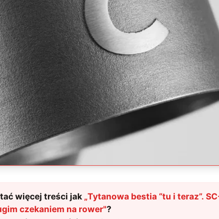
ać więcej treści jak
„
Tytanowa bestia “tu i teraz”. S
ługim czekaniem na rower
"
?