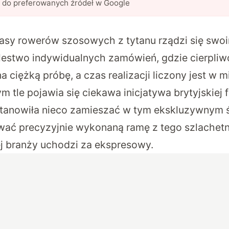
l do preferowanych źródeł w Google
lasy rowerów szosowych z tytanu rządzi się swoi
lestwo indywidualnych zamówień, gdzie cierpliwo
a ciężką próbę, a czas realizacji liczony jest w m
m tle pojawia się ciekawa inicjatywa brytyjskiej 
stanowiła nieco zamieszać w tym ekskluzywnym ś
ać precyzyjnie wykonaną ramę z tego szlachetn
ej branży uchodzi za ekspresowy.