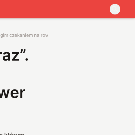
ługim czekaniem na rower
az”.
ower
a którym