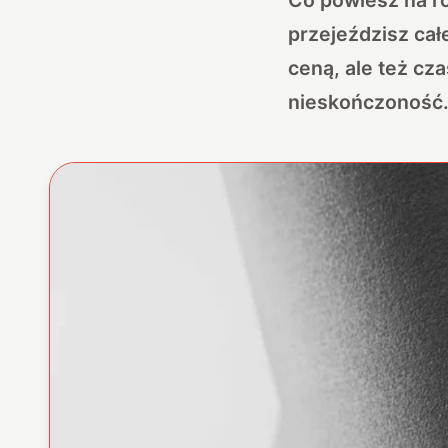
przejeździsz cał
ceną, ale też cz
nieskończoność