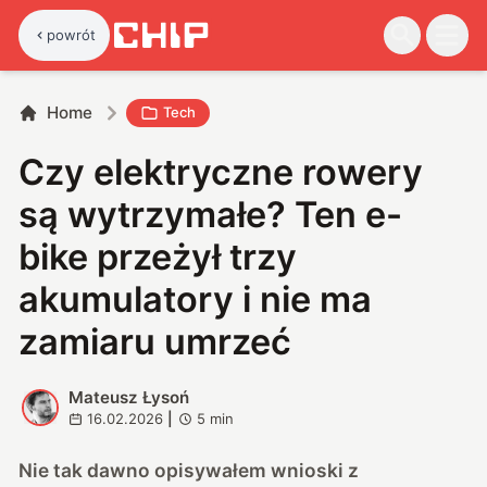
powrót
Home
Tech
Czy elektryczne rowery
są wytrzymałe? Ten e-
bike przeżył trzy
akumulatory i nie ma
zamiaru umrzeć
Mateusz Łysoń
M
16.02.2026
|
5
min
Nie tak dawno opisywałem
wnioski z