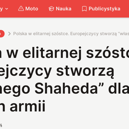
ty
Moto
Nauka
Publicystyka
Polska w elitarnej szóstce. Europejczycy stworzą “wła
h
 w elitarnej szóst
ejczycy stworzą
nego Shaheda” dl
 armii
ń