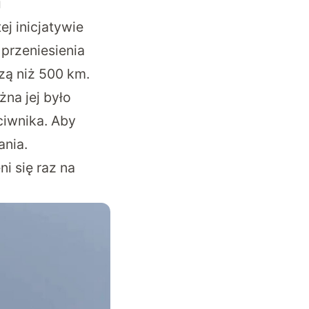
i
j inicjatywie
 przeniesienia
zą niż 500 km.
żna jej było
iwnika. Aby
ania.
ni się raz na