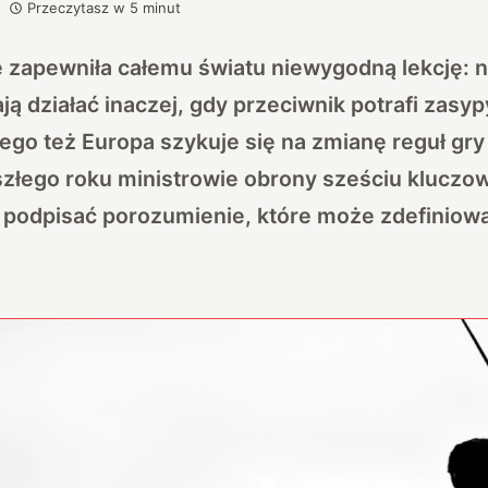
Przeczytasz w
5
minut
e zapewniła całemu światu niewygodną lekcję: 
ą działać inaczej, gdy przeciwnik potrafi zas
tego też Europa szykuje się na zmianę reguł gry 
szłego roku ministrowie obrony sześciu klucz
 podpisać porozumienie, które może zdefiniow