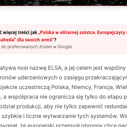
 więcej treści jak
„
Polska w elitarnej szóstce. Europejczycy
aheda” dla swoich armii
"
?
l do preferowanych źródeł w Google
atywa nosi nazwę ELSA, a jej celem jest
wspólny
ronów uderzeniowych o zasięgu przekraczając
ojekcie uczestniczą Polska, Niemcy, Francja, Wiel
 a współpraca nie ogranicza się tylko do etapu p
dział produkcji, aby nie tylko zapewnić redundan
 szybkie i liczne wytwarzanie tych systemów. W
sygnał, że europejski przemysł obronny chce nad