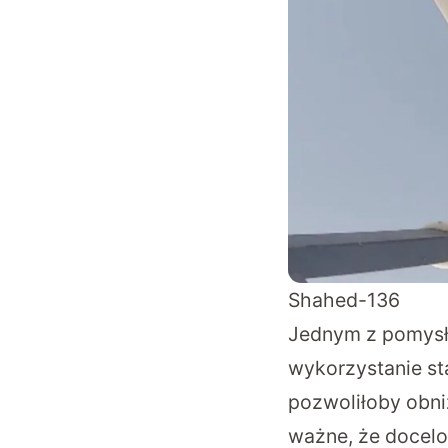
Shahed-136
Jednym z pomysłó
wykorzystanie s
pozwoliłoby obniż
ważne, że docelo