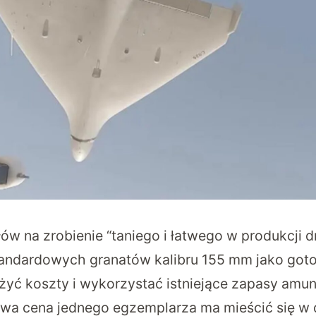
w na zrobienie “taniego i łatwego w produkcji dr
tandardowych granatów kalibru 155 mm jako got
yć koszty i wykorzystać istniejące zapasy amunicj
wa cena jednego egzemplarza ma mieścić się w 