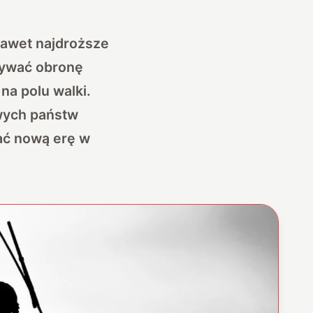
nawet najdroższe
ypywać obronę
na polu walki.
owych państw
ać nową erę w