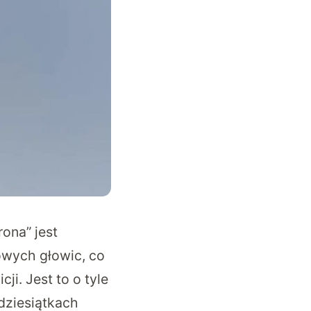
ona” jest
owych głowic
, co
i. Jest to o tyle
dziesiątkach