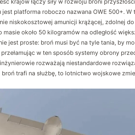
ześć krajów łączy siły w rozwoju broni przyszłośc
jest platforma roboczo nazwana OWE 500+. W te
ie niskokosztowej amunicji krążącej, zdolnej do
o masie około 50 kilogramów na odległość więks
e jest proste: broń musi być na tyle tania, by mo
przełamując w ten sposób systemy obrony przec
, inżynierowie rozważają niestandardowe rozwiąz
a broń trafi na służbę, to lotnictwo wojskowe zmie