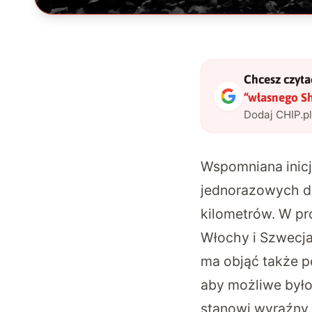
Chcesz czytać
“własnego Sh
Dodaj CHIP.p
Wspomniana inicj
jednorazowych d
kilometrów
. W pr
Włochy i Szwecja,
ma objąć także po
aby możliwe było
stanowi wyraźny 