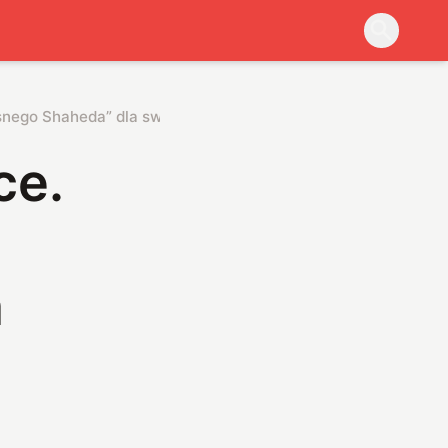
snego Shaheda” dla swoich armii
ce.
a