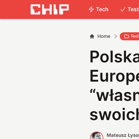
Tech
Tes
Home
Tec
Polska
Europ
“włas
swoich
Mateusz Łyso
M