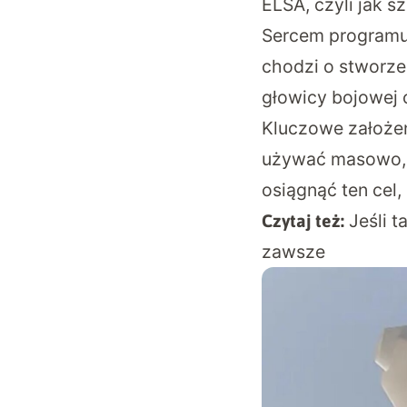
ELSA, czyli jak s
Sercem programu 
chodzi o stworzen
głowicy bojowej 
Kluczowe założeni
używać masowo, 
osiągnąć ten cel
Jeśli t
Czytaj też:
zawsze