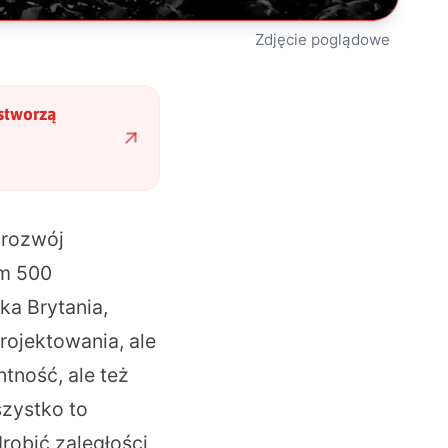
Zdjęcie poglądowe
 stworzą
 rozwój
ym 500
ka Brytania,
rojektowania, ale
tność, ale też
szystko to
robić zaległości