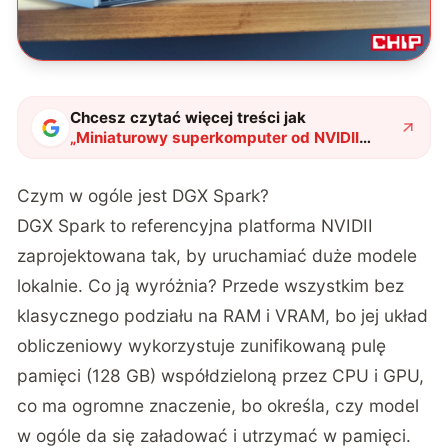
Chcesz czytać więcej treści jak
„
Miniaturowy superkomputer od NVIDII
dojrzewa i podbija świat. Co zmieniło się w
DGX Spark?
"
?
Czym w ogóle jest DGX Spark?
DGX Spark to referencyjna platforma NVIDII
zaprojektowana tak, by uruchamiać duże modele
lokalnie. Co ją wyróżnia? Przede wszystkim bez
klasycznego podziału na RAM i VRAM, bo jej układ
obliczeniowy wykorzystuje zunifikowaną pulę
pamięci (128 GB) współdzieloną przez CPU i GPU,
co ma ogromne znaczenie, bo określa, czy model
w ogóle da się załadować i utrzymać w pamięci.