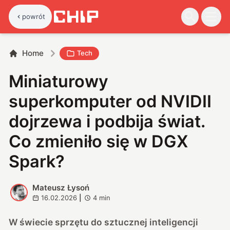
powrót
Home
Tech
Miniaturowy
superkomputer od NVIDII
dojrzewa i podbija świat.
Co zmieniło się w DGX
Spark?
Mateusz Łysoń
M
16.02.2026
|
4
min
W świecie sprzętu do sztucznej inteligencji