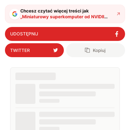
Chcesz czytać więcej treści jak
„
Miniaturowy superkomputer od NVIDII
dojrzewa i podbija świat. Co zmieniło się w
DGX Spark?
"
?
UDOSTĘPNIJ
TWITTER
Kopiuj