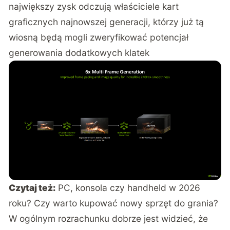
największy zysk odczują właściciele kart
graficznych najnowszej generacji, którzy już tą
wiosną będą mogli zweryfikować potencjał
generowania dodatkowych klatek
Czytaj też:
PC, konsola czy handheld w 2026
roku? Czy warto kupować nowy sprzęt do grania?
W ogólnym rozrachunku dobrze jest widzieć, że