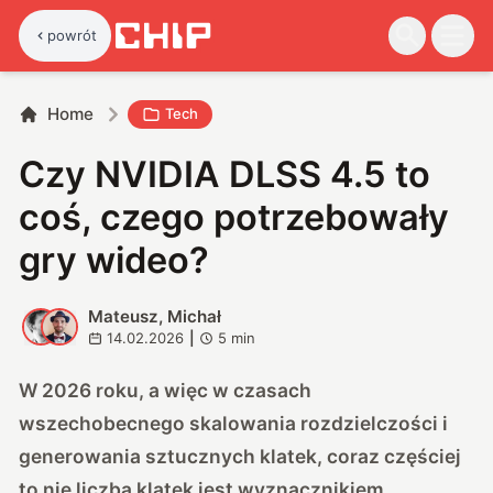
powrót
Home
Tech
Czy NVIDIA DLSS 4.5 to
coś, czego potrzebowały
gry wideo?
Mateusz, Michał
M
M
14.02.2026
|
5
min
W 2026 roku, a więc w czasach
wszechobecnego skalowania rozdzielczości i
generowania sztucznych klatek, coraz częściej
to nie liczba klatek jest wyznacznikiem