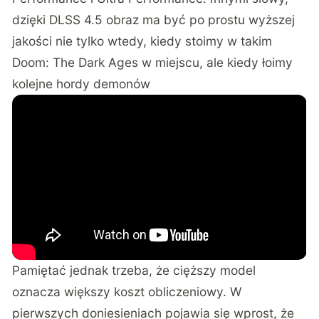
dzięki DLSS 4.5 obraz ma być po prostu wyższej
jakości nie tylko wtedy, kiedy stoimy w takim
Doom: The Dark Ages w miejscu, ale kiedy łoimy
kolejne hordy demonów
Pamiętać jednak trzeba, że cięższy model
oznacza większy koszt obliczeniowy. W
pierwszych doniesieniach pojawia się wprost, że