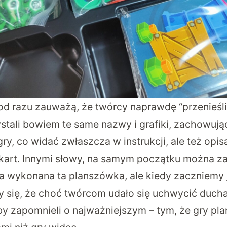
 od razu zauważą, że twórcy naprawdę “przenieśli
stali bowiem te same nazwy i grafiki, zachowując 
ry, co widać zwłaszcza w instrukcji, ale też opi
art. Innymi słowy, na samym początku można za
a wykonana ta planszówka, ale kiedy zaczniemy j
 się, że choć twórcom udało się uchwycić ducha 
by zapomnieli o najważniejszym – tym, że gry pl