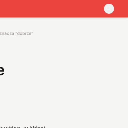
oznacza “dobrze”
e
r wideo, w której