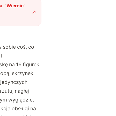
. “Wiernie”
 sobie coś, co
t
kę na 16 figurek
ropą, skrzynek
ojedynczych
zutu, nagłej
nym wyglądzie,
ukcję obsługi na