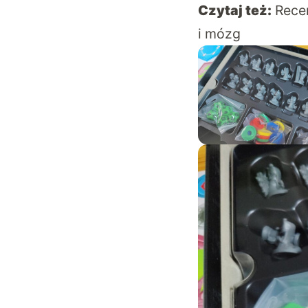
Czytaj też:
Recen
i mózg