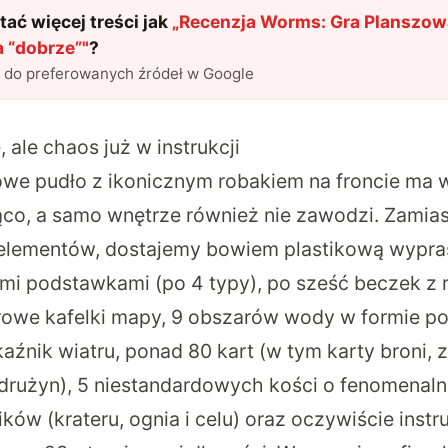
ać więcej treści jak
„
Recenzja Worms: Gra Planszowa
a “dobrze”
"
?
l do preferowanych źródeł w Google
ale chaos już w instrukcji
we pudło z ikonicznym robakiem na froncie ma w
ąco, a samo wnętrze również nie zawodzi. Zamias
lementów, dostajemy bowiem plastikową wypras
ymi podstawkami (po 4 typy), po sześć beczek z 
urowe kafelki mapy, 9 obszarów wody w formie p
nik wiatru, ponad 80 kart (w tym karty broni, zr
drużyn), 5 niestandardowych kości o fenomenal
ów (krateru, ognia i celu) oraz oczywiście instr