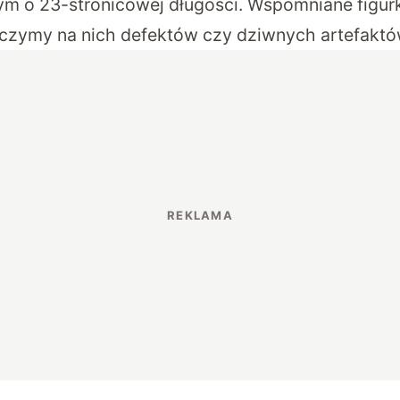
m o 23-stronicowej długości. Wspomniane figurk
baczymy na nich defektów czy dziwnych artefaktó