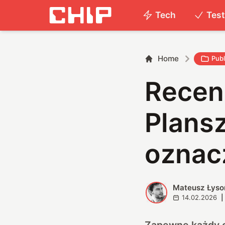
Tech
Tes
Home
Publ
Recen
Plansz
oznac
Mateusz Łyso
M
14.02.2026
|
Zapewne każdy ch