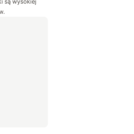
i są wysokiej
w.