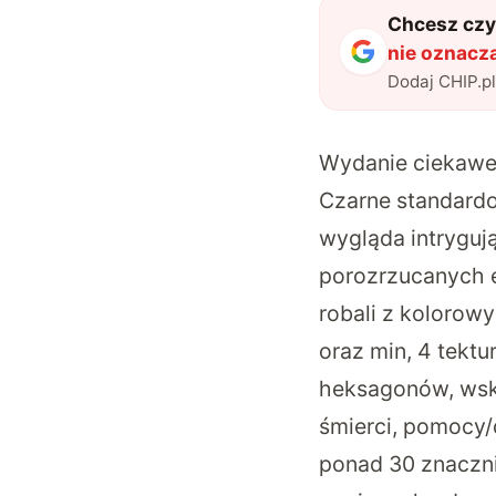
Chcesz czyt
nie oznacz
Dodaj CHIP.p
Wydanie ciekawe, 
Czarne standardo
wygląda intryguj
porozrzucanych e
robali z kolorow
oraz min, 4 tekt
heksagonów, wskaź
śmierci, pomocy/
ponad 30 znacznik