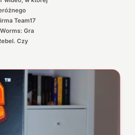
zeróżnego
 firma Team17
ł Worms: Gra
Rebel. Czy