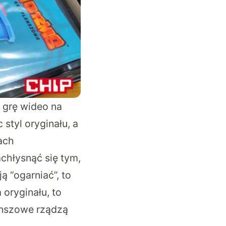
 grę wideo na
styl oryginału, a
sach
chłysnąć się tym,
ą “ogarniać”, to
oryginału, to
anszowe rządzą