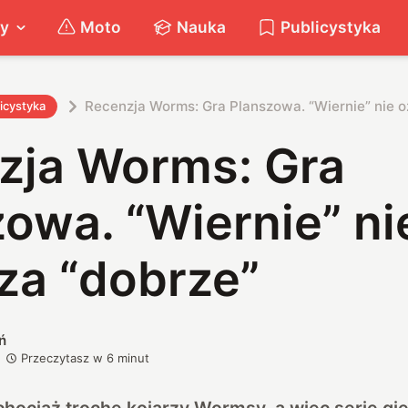
ty
Moto
Nauka
Publicystyka
Recenzja Worms: Gra Planszowa. “Wiernie” nie 
icystyka
zja Worms: Gra
owa. “Wiernie” ni
za “dobrze”
ń
Przeczytasz w
6
minut
ociaż trochę kojarzy Wormsy, a więc serię gie