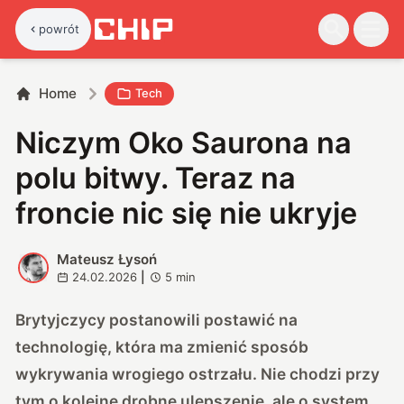
powrót
Home
Tech
Niczym Oko Saurona na
polu bitwy. Teraz na
froncie nic się nie ukryje
Mateusz Łysoń
M
24.02.2026
|
5
min
Brytyjczycy postanowili postawić na
technologię, która ma zmienić sposób
wykrywania wrogiego ostrzału. Nie chodzi przy
tym o kolejne drobne ulepszenie, ale o system