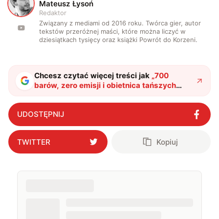
M
Mateusz Łysoń
Redaktor
Związany z mediami od 2016 roku. Twórca gier, autor
tekstów przeróżnej maści, które można liczyć w
dziesiątkach tysięcy oraz książki Powrót do Korzeni.
Chcesz czytać więcej treści jak
„
700
barów, zero emisji i obietnica tańszych
lotów. Samolot przyszłości przestaje być
marzeniem
"
?
UDOSTĘPNIJ
TWITTER
Kopiuj