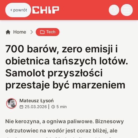
powrót
Home
Tech
700 barów, zero emisji i
obietnica tańszych lotów.
Samolot przyszłości
przestaje być marzeniem
Mateusz Łysoń
M
25.03.2026
|
5
min
Nie kerozyna, a ogniwa paliwowe. Biznesowy
odrzutowiec na wodór jest coraz bliżej, ale