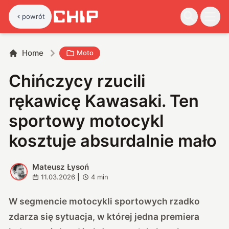
powrót
Home
Moto
Chińczycy rzucili
rękawicę Kawasaki. Ten
sportowy motocykl
kosztuje absurdalnie mało
Mateusz Łysoń
M
11.03.2026
|
4
min
W segmencie motocykli sportowych rzadko
zdarza się sytuacja, w której jedna premiera