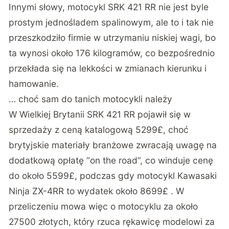
Innymi słowy, motocykl SRK 421 RR nie jest byle
prostym jednośladem spalinowym, ale to i tak nie
przeszkodziło firmie w utrzymaniu niskiej wagi, bo
ta wynosi około 176 kilogramów, co bezpośrednio
przekłada się na lekkości w zmianach kierunku i
hamowanie.
… choć sam do tanich motocykli należy
W Wielkiej Brytanii SRK 421 RR pojawił się w
sprzedaży z ceną katalogową 5299£, choć
brytyjskie materiały branżowe zwracają uwagę na
dodatkową opłatę “on the road”, co winduje cenę
do około 5599£, podczas gdy motocykl Kawasaki
Ninja ZX-4RR to wydatek około 8699£ . W
przeliczeniu mowa więc o motocyklu za około
27500 złotych, który rzuca rękawicę modelowi za