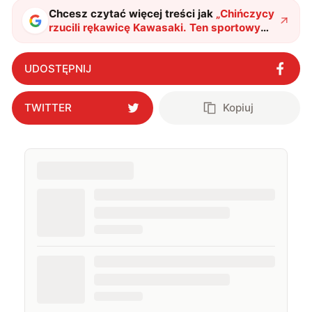
Chcesz czytać więcej treści jak
„
Chińczycy
rzucili rękawicę Kawasaki. Ten sportowy
motocykl kosztuje absurdalnie mało
"
?
UDOSTĘPNIJ
TWITTER
Kopiuj