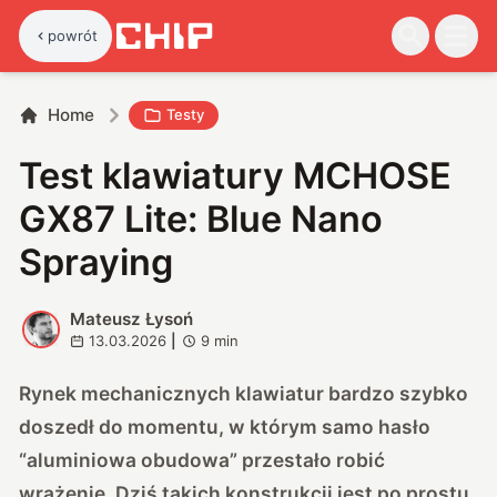
powrót
Home
Testy
Test klawiatury MCHOSE
GX87 Lite: Blue Nano
Spraying
Mateusz Łysoń
M
13.03.2026
|
9
min
Rynek mechanicznych klawiatur bardzo szybko
doszedł do momentu, w którym samo hasło
“aluminiowa obudowa” przestało robić
wrażenie. Dziś takich konstrukcji jest po prostu