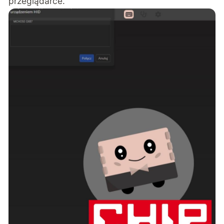
przeglądarce
.