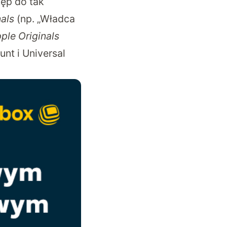
tęp do tak
als
(np. „Władca
ple Originals
unt i Universal