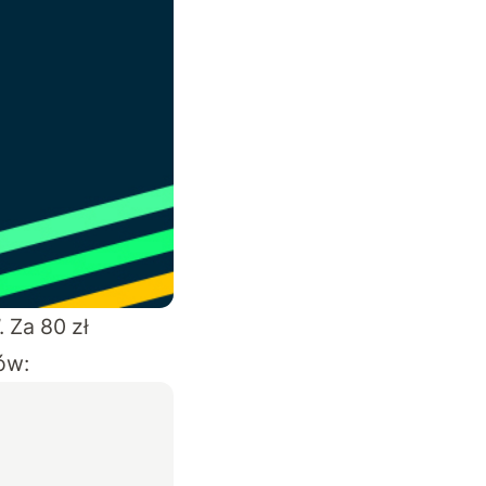
 Za 80 zł
ów: