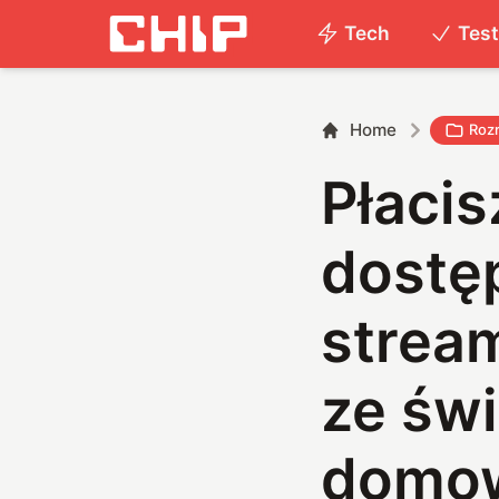
Tech
Tes
Home
Roz
Płacis
dostę
stream
ze świ
domow