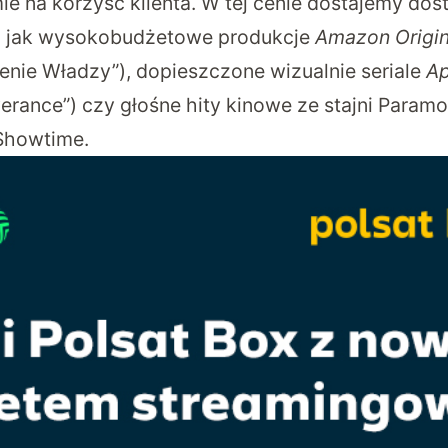
ie na korzyść klienta. W tej cenie dostajemy dos
, jak wysokobudżetowe produkcje
Amazon Origin
cienie Władzy”), dopieszczone wizualnie seriale
Ap
verance”) czy głośne hity kinowe ze stajni Paramo
Showtime.