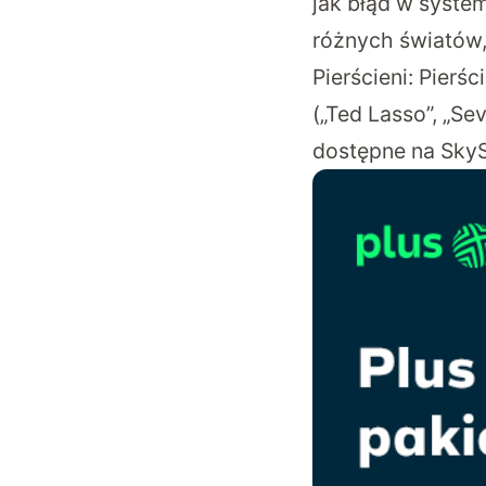
jak błąd w system
różnych światów
Pierścieni: Pierś
(„Ted Lasso”, „Se
dostępne na Sky