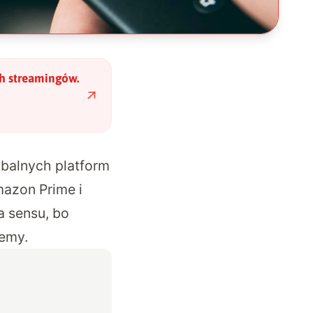
ch streamingów.
obalnych platform
mazon Prime i
a sensu, bo
cemy.