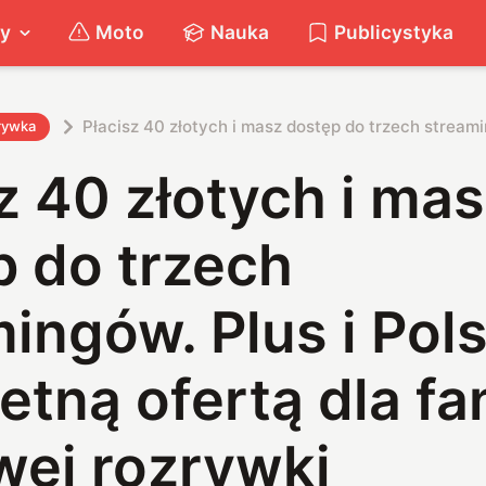
ty
Moto
Nauka
Publicystyka
Płacisz 40 złotych i masz dostęp do trzech stream
rywka
z 40 złotych i ma
p do trzech
ingów. Plus i Pol
etną ofertą dla f
ej rozrywki