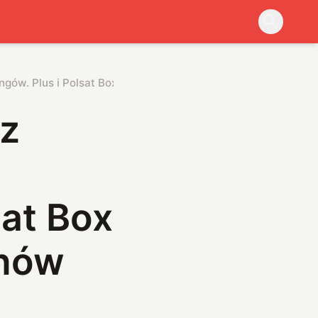
ingów. Plus i Polsat Box ze świetną ofertą dla fanów domowej
sz
sat Box
anów