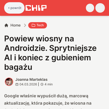
powrót
Home
Tech
Powiew wiosny na
Androidzie. Sprytniejsze
AI i koniec z gubieniem
bagażu
Joanna Marteklas
J
04.03.2026
|
4
min
Google właśnie wypuścił dużą, marcową
aktualizację, która pokazuje, że wiosna na