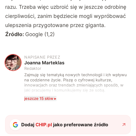
razu. Trzeba więc uzbroić się w jeszcze odrobinę
cierpliwości, zanim będziecie mogli wypróbować
ulepszenia przygotowane przez giganta.
Źródło:
Google (
1
,
2
)
NAPISANE PRZEZ
J
Joanna Marteklas
Redaktor
Zajmuję się tematyką nowych technologii i ich wpływu
na codzienne życie. Piszę o cyfrowej kulturze,
innowacjach oraz trendach zmieniających sposób, w
jaki pracujemy i komunikujemy się ze sobą.
Szczególnie interesuje mnie relacja między rozwojem
jeszcze 15 słów ▸
technologii a współczesną popkulturą. W wolnych
chwilach zakopuję się w książkach i komiksach —
najczęściej w fantastyce i wuxia.
Dodaj
CHIP.pl
jako preferowane źródło