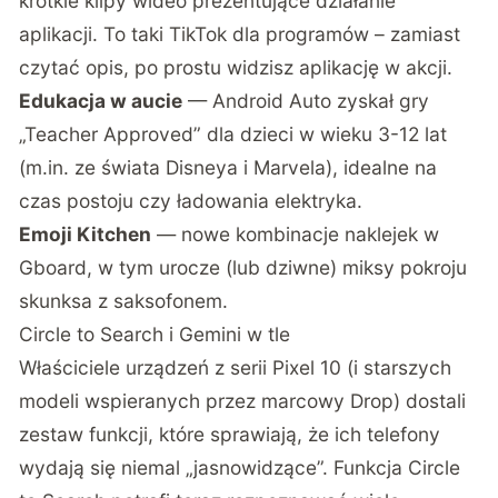
krótkie klipy wideo prezentujące działanie
aplikacji. To taki TikTok dla programów – zamiast
czytać opis, po prostu widzisz aplikację w akcji.
Edukacja w aucie
— Android Auto zyskał gry
„Teacher Approved” dla dzieci w wieku 3-12 lat
(m.in. ze świata Disneya i Marvela), idealne na
czas postoju czy ładowania elektryka.
Emoji Kitchen
— nowe kombinacje naklejek w
Gboard, w tym urocze (lub dziwne) miksy pokroju
skunksa z saksofonem.
Circle to Search i Gemini w tle
Właściciele urządzeń z serii Pixel 10 (i starszych
modeli
wspieranych przez marcowy Drop
) dostali
zestaw funkcji, które sprawiają, że ich telefony
wydają się niemal „jasnowidzące”. Funkcja Circle