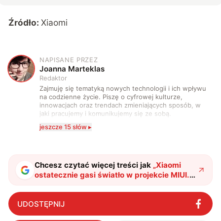
Źródło:
Xiaomi
NAPISANE PRZEZ
J
Joanna Marteklas
Redaktor
Zajmuję się tematyką nowych technologii i ich wpływu
na codzienne życie. Piszę o cyfrowej kulturze,
innowacjach oraz trendach zmieniających sposób, w
jaki pracujemy i komunikujemy się ze sobą.
Szczególnie interesuje mnie relacja między rozwojem
jeszcze 15 słów ▸
technologii a współczesną popkulturą. W wolnych
chwilach zakopuję się w książkach i komiksach —
najczęściej w fantastyce i wuxia.
Chcesz czytać więcej treści jak
„
Xiaomi
ostatecznie gasi światło w projekcie MIUI.
To koniec pewnej epoki
"
?
UDOSTĘPNIJ