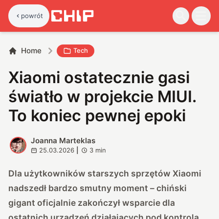
powrót
Home
Tech
Xiaomi ostatecznie gasi
światło w projekcie MIUI.
To koniec pewnej epoki
Joanna Marteklas
J
25.03.2026
|
3
min
Dla użytkowników starszych sprzętów Xiaomi
nadszedł bardzo smutny moment – chiński
gigant oficjalnie zakończył wsparcie dla
ostatnich urządzeń działających pod kontrolą