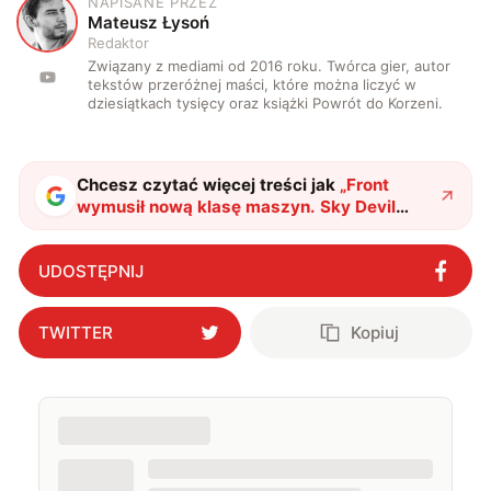
NAPISANE PRZEZ
M
Mateusz Łysoń
Redaktor
Związany z mediami od 2016 roku. Twórca gier, autor
tekstów przeróżnej maści, które można liczyć w
dziesiątkach tysięcy oraz książki Powrót do Korzeni.
Chcesz czytać więcej treści jak
„
Front
wymusił nową klasę maszyn. Sky Devil
pokazuje, czego dziś naprawdę potrzebuje
wojsko
"
?
UDOSTĘPNIJ
TWITTER
Kopiuj