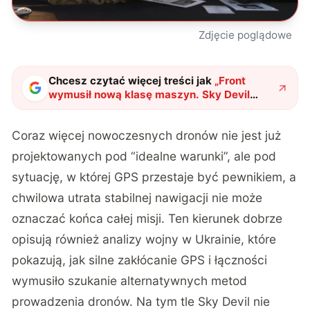
Zdjęcie poglądowe
Chcesz czytać więcej treści jak
„
Front
wymusił nową klasę maszyn. Sky Devil
pokazuje, czego dziś naprawdę potrzebuje
wojsko
"
?
Coraz więcej nowoczesnych dronów nie jest już
projektowanych pod “idealne warunki”, ale pod
sytuację, w której GPS przestaje być pewnikiem, a
chwilowa utrata stabilnej nawigacji nie może
oznaczać końca całej misji.
Ten kierunek dobrze
opisują również analizy wojny w Ukrainie
, które
pokazują, jak silne zakłócanie GPS i łączności
wymusiło szukanie alternatywnych metod
prowadzenia dronów. Na tym tle Sky Devil nie