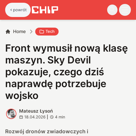
powrót
Home
Tech
Front wymusił nową klasę
maszyn. Sky Devil
pokazuje, czego dziś
naprawdę potrzebuje
wojsko
Mateusz Łysoń
M
18.04.2026
|
4
min
Rozwój dronów zwiadowczych i