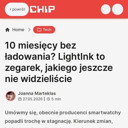
powrót
Home
Tech
10 miesięcy bez
ładowania? LightInk to
zegarek, jakiego jeszcze
nie widzieliście
Joanna Marteklas
J
27.05.2026
|
5
min
Umówmy się, obecnie producenci smartwatchy
popadli trochę w stagnację. Kierunek zmian,