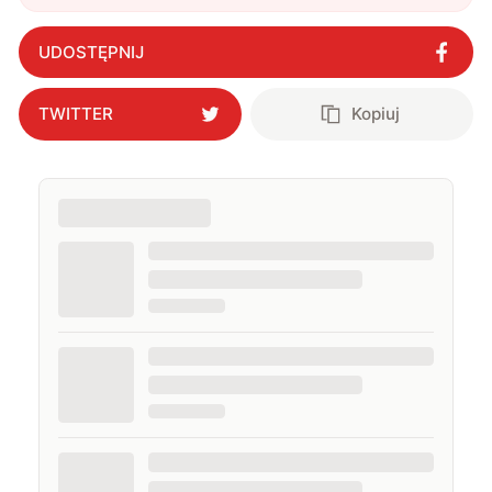
zegarek, jakiego jeszcze nie widzieliście
"
?
UDOSTĘPNIJ
TWITTER
Kopiuj