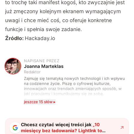
to trochę taki manifest kogoś, kto zwyczajnie jest
już zmęczony kolejnym ekranem wymagającym
uwagi i chce mieć coś, co oferuje konkretne
funkcje i spełnia swoje zadanie.
Źródło:
Hackaday.io
NAPISANE PRZEZ
J
Joanna Marteklas
Redaktor
Zajmuję się tematyką nowych technologii i ich wpływu
na codzienne życie. Piszę o cyfrowej kulturze,
innowacjach oraz trendach zmieniających sposób, w
jaki pracujemy i komunikujemy się ze sobą.
Szczególnie interesuje mnie relacja między rozwojem
jeszcze 15 słów ▸
technologii a współczesną popkulturą. W wolnych
chwilach zakopuję się w książkach i komiksach —
najczęściej w fantastyce i wuxia.
Chcesz czytać więcej treści jak
„
10
miesięcy bez ładowania? LightInk to