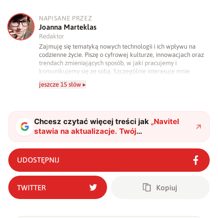
NAPISANE PRZEZ
J
Joanna Marteklas
Redaktor
Zajmuję się tematyką nowych technologii i ich wpływu na
codzienne życie. Piszę o cyfrowej kulturze, innowacjach oraz
trendach zmieniających sposób, w jaki pracujemy i
komunikujemy się ze sobą. Szczególnie interesuje mnie
relacja między rozwojem technologii a współczesną
jeszcze 15 słów ▸
popkulturą. W wolnych chwilach zakopuję się w książkach i
komiksach — najczęściej w fantastyce i wuxia.
Chcesz czytać więcej treści jak
„
Navitel
stawia na aktualizacje. Twój
wideorejestrator stanie się jeszcze
lepszy
"
?
UDOSTĘPNIJ
TWITTER
Kopiuj