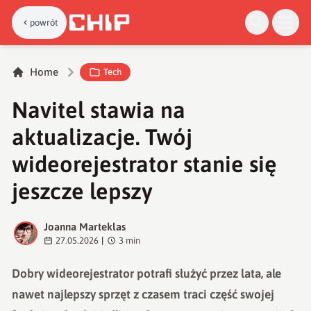
powrót
Home
Tech
Navitel stawia na
aktualizacje. Twój
wideorejestrator stanie się
jeszcze lepszy
Joanna Marteklas
J
27.05.2026
|
3
min
Dobry wideorejestrator potrafi służyć przez lata, ale
nawet najlepszy sprzęt z czasem traci część swojej