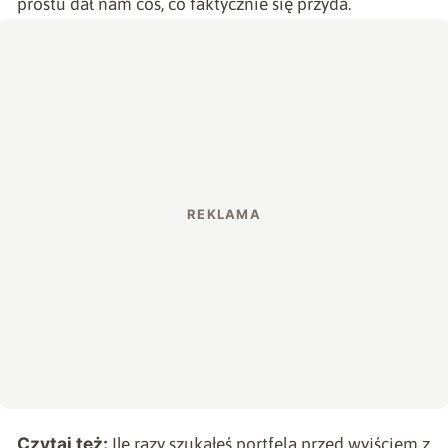
prostu dał nam coś, co faktycznie się przyda.
Czytaj też:
Ile razy szukałeś portfela przed wyjściem z