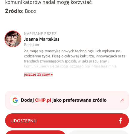
komunikatorów nadal mogę korzystać.
Źródło:
Boox
NAPISANE PRZEZ
J
Joanna Marteklas
Redaktor
Zajmuję się tematyką nowych technologii i ich wpływu na
codzienne życie. Piszę o cyfrowej kulturze, innowacjach oraz
trendach zmieniających sposób, w jaki pracujemy i
komunikujemy się ze sobą. Szczególnie interesuje mnie
relacja między rozwojem technologii a współczesną
jeszcze 15 słów ▸
popkulturą. W wolnych chwilach zakopuję się w książkach i
komiksach — najczęściej w fantastyce i wuxia.
Dodaj
CHIP.pl
jako preferowane źródło
UDOSTĘPNIJ