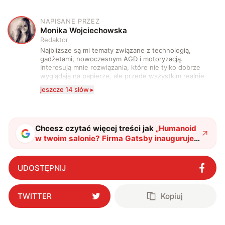
NAPISANE PRZEZ
M
Monika Wojciechowska
Redaktor
Najbliższe są mi tematy związane z technologią,
gadżetami, nowoczesnym AGD i motoryzacją.
Interesują mnie rozwiązania, które nie tylko dobrze
wyglądają na papierze, ale przede wszystkim realnie
wpływają na komfort, wygodę i sposób, w jaki
jeszcze 14 słów ▸
korzystamy z technologii na co dzień. Ukończyłam
studia dziennikarskie oraz szkolenia z zakresu
sztucznej inteligencji. Prywatnie uwielbiam gry i
muzykę.
Chcesz czytać więcej treści jak
„
Humanoid
w twoim salonie? Firma Gatsby inauguruje
rewolucję w domowych porządkach
"
?
UDOSTĘPNIJ
TWITTER
Kopiuj