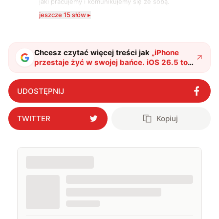
jaki pracujemy i komunikujemy się ze sobą.
Szczególnie interesuje mnie relacja między rozwojem
jeszcze 15 słów ▸
technologii a współczesną popkulturą. W wolnych
chwilach zakopuję się w książkach i komiksach —
najczęściej w fantastyce i wuxia.
Chcesz czytać więcej treści jak
„
iPhone
przestaje żyć w swojej bańce. iOS 26.5 to
przełom dla użytkowników
"
?
UDOSTĘPNIJ
TWITTER
Kopiuj