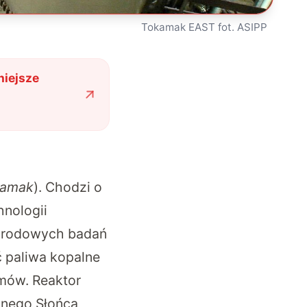
Tokamak EAST fot. ASIPP
niejsze
kamak
). Chodzi o
hnologii
ynarodowych badań
ć paliwa kopalne
omów. Reaktor
znego Słońca,