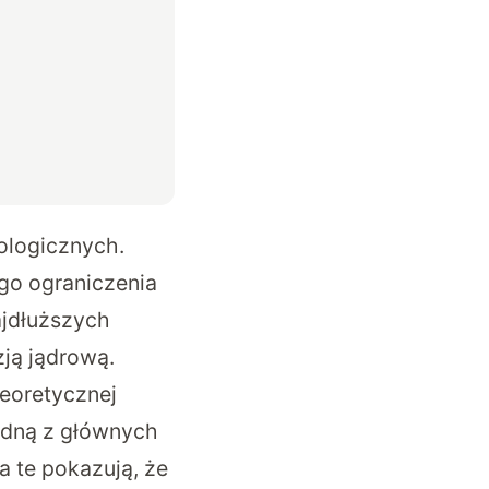
ologicznych.
go ograniczenia
ajdłuższych
zją jądrową.
teoretycznej
jedną z głównych
a te pokazują, że