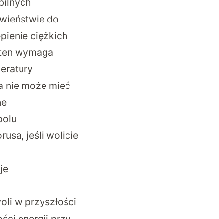
bilnych
iwieństwie do
pienie ciężkich
 ten wymaga
peratury
ia nie może mieć
ne
polu
sa, jeśli wolicie
je
oli w przyszłości
ści energii przy