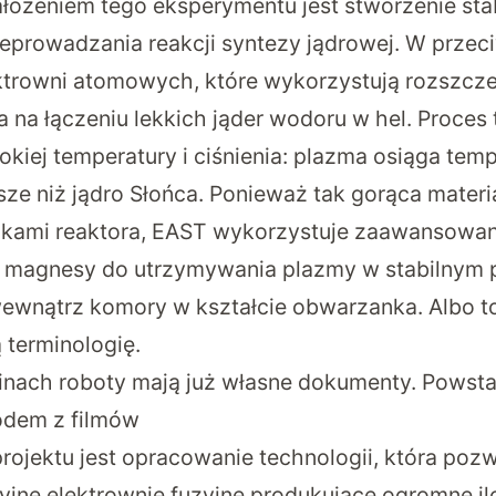
ożeniem tego eksperymentu jest stworzenie sta
prowadzania reakcji syntezy jądrowej. W przec
ktrowni atomowych, które wykorzystują rozszcze
ga na łączeniu lekkich jąder wodoru w hel
. Proces
kiej temperatury i ciśnienia: plazma osiąga tem
sze niż jądro Słońca. Ponieważ tak gorąca mater
ankami reaktora, EAST wykorzystuje zaawansowa
magnesy do utrzymywania plazmy w stabilnym 
nątrz komory w kształcie obwarzanka. Albo toru
 terminologię.
nach roboty mają już własne dokumenty. Powsta
odem z filmów
ojektu jest opracowanie technologii, która pozw
ne elektrownie fuzyjne produkujące ogromne ilo