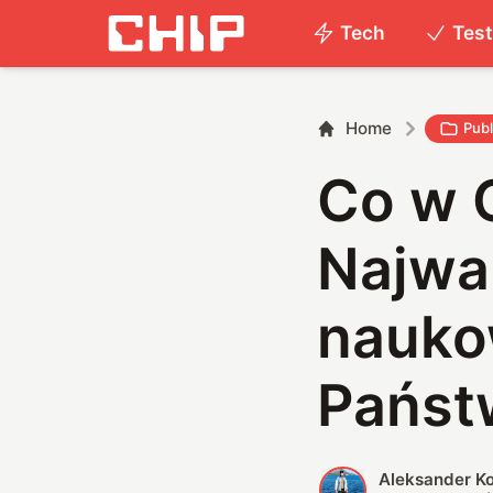
Tech
Tes
Home
Publ
Co w 
Najwa
nauko
Państ
Aleksander K
A