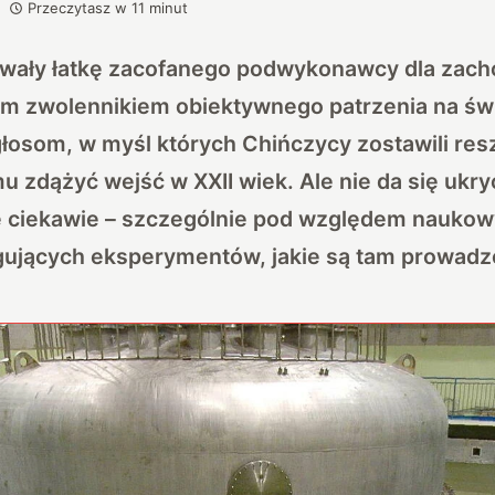
Przeczytasz w
11
minut
wały łatkę zacofanego podwykonawcy dla zach
m zwolennikiem obiektywnego patrzenia na świa
głosom, w myśl których Chińczycy zostawili res
u zdążyć wejść w XXII wiek. Ale nie da się ukry
ę ciekawie – szczególnie pod względem naukow
ygujących eksperymentów, jakie są tam prowadz