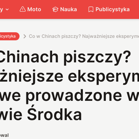
ty
Moto
Nauka
Publicystyka
Co w Chinach piszczy? Najważniejsze ekspery
icystyka
Chinach piszczy?
żniejsze ekspery
we prowadzone 
wie Środka
owal