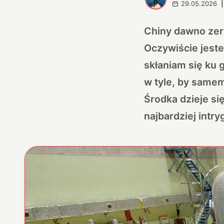
29.05.2026
|
Chiny dawno zer
Oczywiście jeste
skłaniam się ku 
w tyle, by samem
Środka dzieje si
najbardziej intr