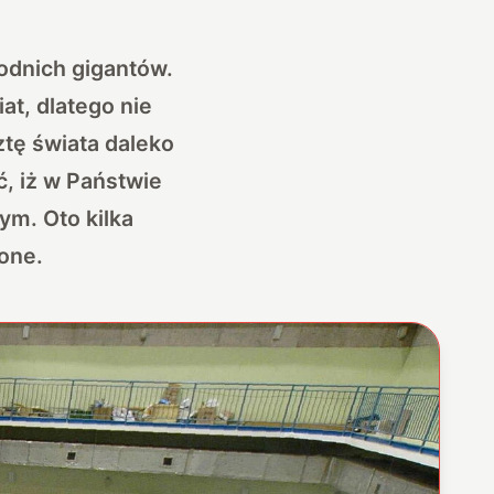
odnich gigantów.
t, dlatego nie
ztę świata daleko
ć, iż w Państwie
ym. Oto kilka
one.