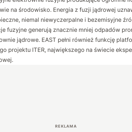
ie na środowisko. Energia z fuzji jądrowej uzna
ieczne, niemal niewyczerpalne i bezemisyjne źród
je fuzyjne generują znacznie mniej odpadów pr
ownie jądrowe. EAST pełni również funkcję platf
 projektu ITER, największego na świecie eksp
rowej.