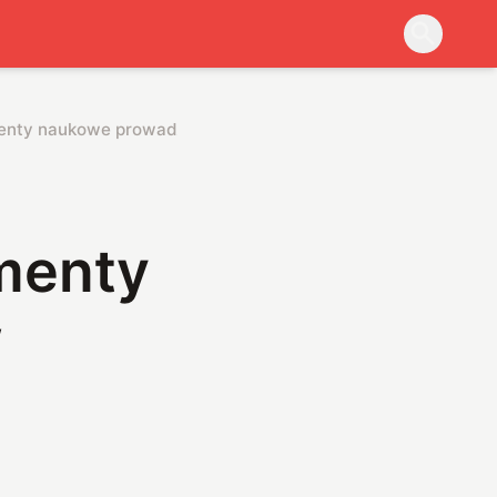
menty naukowe prowadzone w Państwie Środka
menty
w