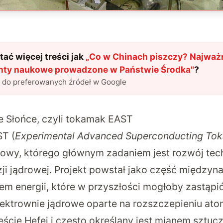
ać więcej treści jak
„
Co w Chinach piszczy? Najważ
ty naukowe prowadzone w Państwie Środka
"
?
l do preferowanych źródeł w Google
e Słońce, czyli tokamak EAST
T (
Experimental Advanced Superconducting To
rowy, którego głównym zadaniem jest rozwój tec
zji jądrowej. Projekt powstał jako część międz
m energii, które w przyszłości mogłoby zastąpi
lektrownie jądrowe oparte na rozszczepieniu at
eście Hefei i często określany jest mianem sztuc