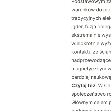
Podstawowym zał
warunków do prze
tradycyjnych ele
jąder, fuzja pole
ekstremalnie wyso
wielokrotnie wyż
kontaktu ze ści
nadprzewodzące 
magnetycznym wew
bardziej naukową
Czytaj też:
W Chi
społeczeństwo r
Głównym celem pr
budować komercyj