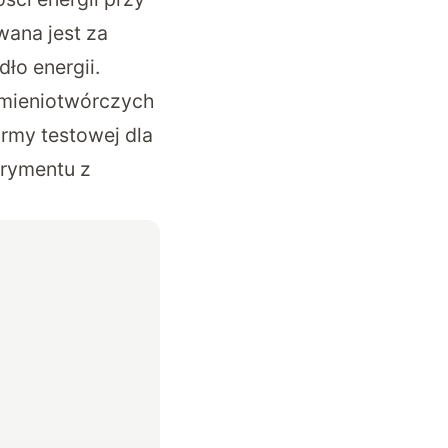
wana jest za
ło energii.
omieniotwórczych
ormy testowej dla
erymentu z