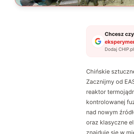
Chcesz czyt
eksperymen
Dodaj CHIP.p
Chińskie sztuczn
Zacznijmy od EAS
reaktor termojąd
kontrolowanej fu
nad nowym źródłe
oraz klasyczne e
znajduje się w mi