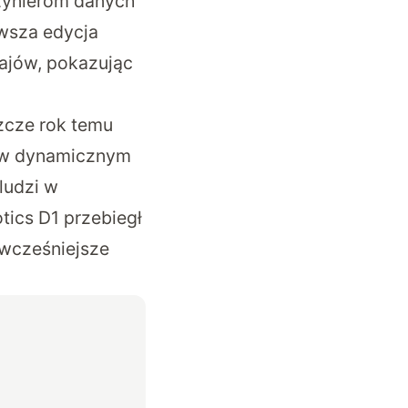
żynierom danych
wsza edycja
ajów, pokazując
zcze rok temu
ę w dynamicznym
ludzi w
ics D1 przebiegł
 wcześniejsze