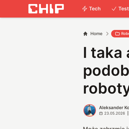
Tech
Tes
Home
Rob
I taka
podob
roboty
Aleksander K
A
23.05.2026
|
Może zabrzmię ja