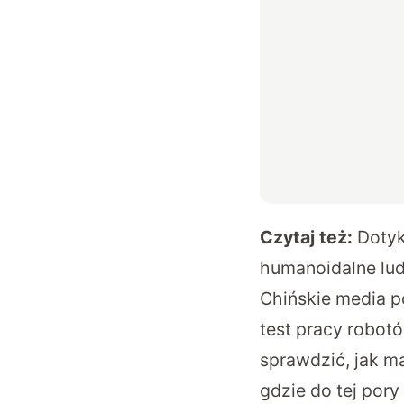
Czytaj też:
Dotyk
humanoidalne lud
Chińskie media po
test pracy robot
sprawdzić, jak m
gdzie do tej por