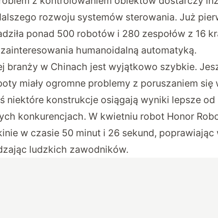
roblem z kontrolowaniem obiektów dostarczy in
alszego rozwoju systemów sterowania. Już pier
ziła ponad 500 robotów i 280 zespołów z 16 kr
 zainteresowania humanoidalną automatyką.
j branży w Chinach jest wyjątkowo szybkie. Jes
boty miały ogromne problemy z poruszaniem si
ś niektóre konstrukcje osiągają wyniki lepsze od 
ch konkurencjach. W kwietniu robot Honor Robot
inie w czasie 50 minut i 26 sekund, poprawiając
dzając ludzkich zawodników.