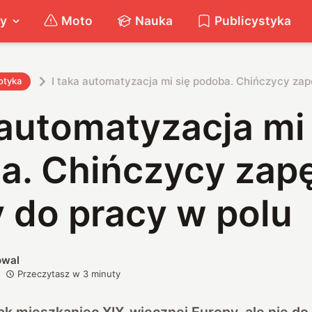
ty
Moto
Nauka
Publicystyka
I taka automatyzacja mi się podoba. Chińczycy zapę
otyka
 automatyzacja mi
a. Chińczycy zapę
 do pracy w polu
owal
Przeczytasz w
3
minuty
k mieszkaniec XIX-wiecznej Europy, ale nie do