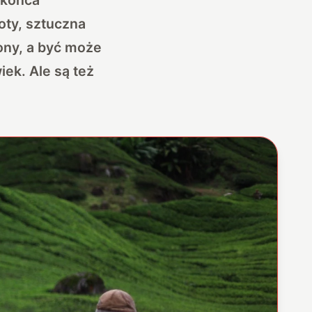
oty, sztuczna
iony, a być może
iek. Ale są też