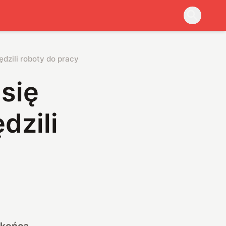
dzili roboty do pracy w polu
 się
dzili
 końca