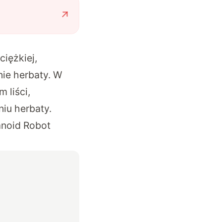
ciężkiej,
nie herbaty.
W
 liści,
iu herbaty.
anoid Robot