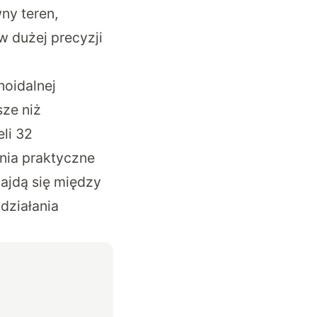
ny teren,
w dużej precyzji
noidalnej
ze niż
li 32
nia praktyczne
ajdą się między
działania