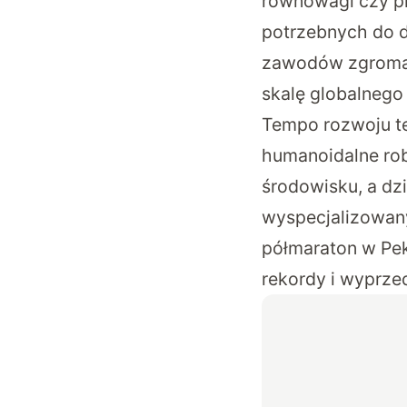
równowagi czy p
potrzebnych do d
zawodów zgromad
skalę globalnego
Tempo rozwoju te
humanoidalne ro
środowisku, a dzi
wyspecjalizowany
półmaraton w Pek
rekordy i wyprze