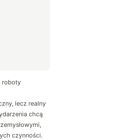
 roboty
czny, lecz realny
ydarzenia chcą
przemysłowymi,
nych czynności.