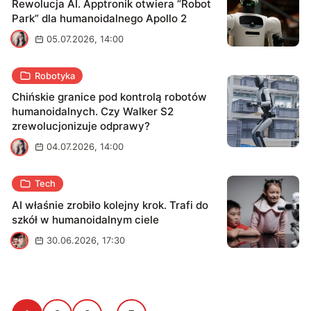
Rewolucja AI. Apptronik otwiera “Robot
Park” dla humanoidalnego Apollo 2
M
05.07.2026, 14:00
Robotyka
Chińskie granice pod kontrolą robotów
humanoidalnych. Czy Walker S2
zrewolucjonizuje odprawy?
M
04.07.2026, 14:00
Tech
AI właśnie zrobiło kolejny krok. Trafi do
szkół w humanoidalnym ciele
J
30.06.2026, 17:30