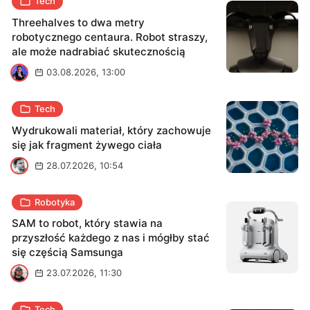
Tech
Threehalves to dwa metry
robotycznego centaura. Robot straszy,
ale może nadrabiać skutecznością
M
03.08.2026, 13:00
Tech
Wydrukowali materiał, który zachowuje
się jak fragment żywego ciała
M
28.07.2026, 10:54
Robotyka
SAM to robot, który stawia na
przyszłość każdego z nas i mógłby stać
się częścią Samsunga
B
23.07.2026, 11:30
Tech