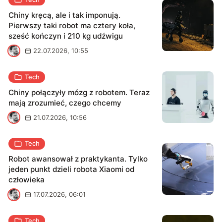
Chiny kręcą, ale i tak imponują.
Pierwszy taki robot ma cztery koła,
sześć kończyn i 210 kg udźwigu
M
22.07.2026, 10:55
Tech
Chiny połączyły mózg z robotem. Teraz
mają zrozumieć, czego chcemy
M
21.07.2026, 10:56
Tech
Robot awansował z praktykanta. Tylko
jeden punkt dzieli robota Xiaomi od
człowieka
M
17.07.2026, 06:01
Tech