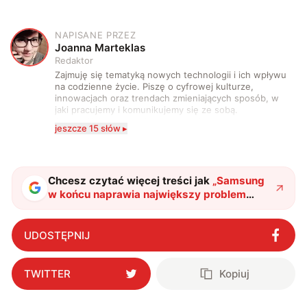
NAPISANE PRZEZ
J
Joanna Marteklas
Redaktor
Zajmuję się tematyką nowych technologii i ich wpływu
na codzienne życie. Piszę o cyfrowej kulturze,
innowacjach oraz trendach zmieniających sposób, w
jaki pracujemy i komunikujemy się ze sobą.
Szczególnie interesuje mnie relacja między rozwojem
jeszcze 15 słów ▸
technologii a współczesną popkulturą. W wolnych
chwilach zakopuję się w książkach i komiksach —
najczęściej w fantastyce i wuxia.
Chcesz czytać więcej treści jak
„
Samsung
w końcu naprawia największy problem
Foldów, ale płaci za to aparatami
"
?
UDOSTĘPNIJ
TWITTER
Kopiuj