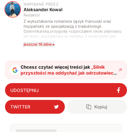
NAPISANE PRZEZ
A
Aleksander Kowal
Redaktor
Z wykształcenia romanista (język francuski oraz
hiszpański) ze specjalizacją z traduktologii.
Dziennikarską przygodę rozpocząłem około piętnastu
lat temu, początkowo w związku z recenzjami gier
komputerowych i filmów. Obecnie publikuję
jeszcze 16 słów ▸
zdecydowanie częściej na tematy związane z nauką
oraz technologią. W wolnym czasie uwielbiam
podróżować, śledzić kinowe i książkowe nowości, a
także uprawiać oraz oglądać sport.
Chcesz czytać więcej treści jak
„
Silnik
przyszłości ma oddychać jak odrzutowiec.
Ja tu widzę oznaki rewolucji
"
?
UDOSTĘPNIJ
TWITTER
Kopiuj