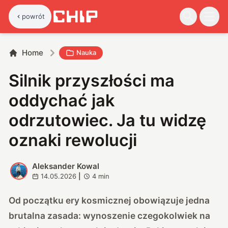
powrót
Home
Nauka
Silnik przyszłości ma
oddychać jak
odrzutowiec. Ja tu widzę
oznaki rewolucji
Aleksander Kowal
A
14.05.2026
|
4
min
Od początku ery kosmicznej obowiązuje jedna
brutalna zasada: wynoszenie czegokolwiek na