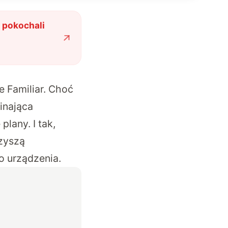
 pokochali
e Familiar
. Choć
inająca
lany. I tak,
rzyszą
go urządzenia.