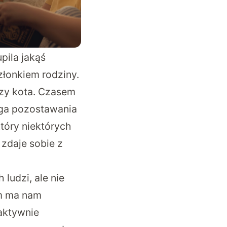
pila jakąś
złonkiem rodziny.
czy kota. Czasem
ga pozostawania
tóry niektórych
 zdaje sobie z
ludzi, ale nie
em ma nam
aktywnie