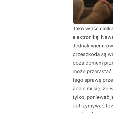
Jako właścicielk
elektroniką. Naw
Jednak wiem równ
przeszkodą są w
poza domem przez
może przerastać i
tego sprawę przed
Zdaje mi się, że 
tylko, ponieważ 
dotrzymywać tow