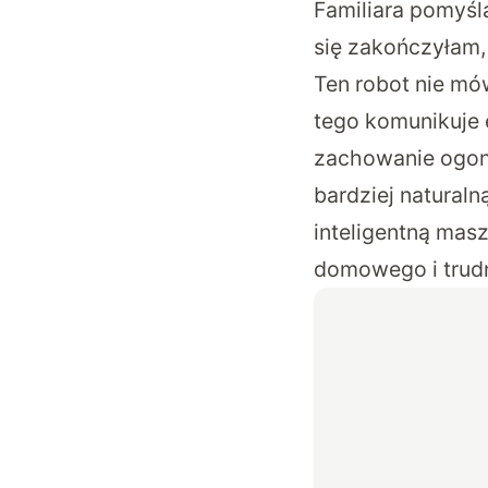
Familiara pomyśl
się zakończyłam, 
Ten robot nie mó
tego komunikuje 
zachowanie ogona
bardziej natural
inteligentną mas
domowego i trudn