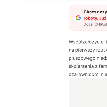
Chcesz czyt
roboty. Już
Dodaj CHIP.p
Współzałożyciel
na pierwszy rzu
pluszowego niedź
skojarzenia z fa
czarownicom, nie 