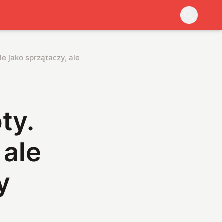
e jako sprzątaczy, ale codziennych towarzyszy
ty.
 ale
y