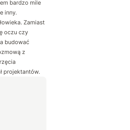
sem bardzo mile
e inny.
łowieka. Zamiast
kę oczu czy
ala budować
rozmową z
rzęcia
ł projektantów.