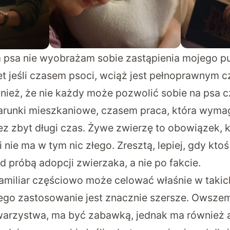
a psa nie wyobrażam sobie zastąpienia mojego pu
et jeśli czasem psoci, wciąż jest pełnoprawnym c
ież, że nie każdy może pozwolić sobie na psa 
arunki mieszkaniowe, czasem praca, która wyma
 zbyt długi czas. Żywe zwierzę to obowiązek, k
 nie ma w tym nic złego. Zresztą, lepiej, gdy ktoś
 próbą adopcji zwierzaka, a nie po fakcie.
Familiar częściowo może celować właśnie w takich 
jego zastosowanie jest znacznie szersze. Owsz
arzystwa, ma być zabawką, jednak ma również 