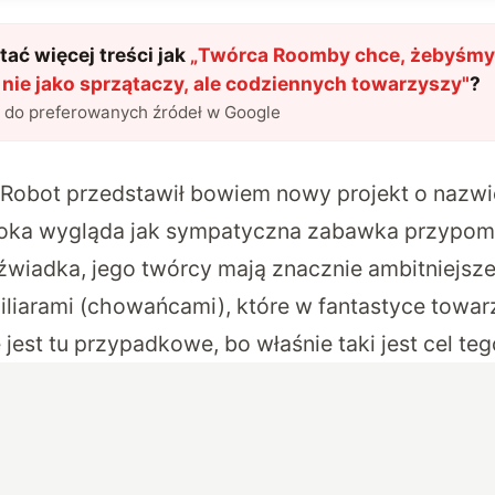
ać więcej treści jak
„
Twórca Roomby chce, żebyśmy
 nie jako sprzątaczy, ale codziennych towarzyszy
"
?
l do preferowanych źródeł w Google
 iRobot przedstawił bowiem nowy
projekt o nazwi
t oka wygląda jak sympatyczna zabawka przypom
wiadka, jego twórcy mają znacznie ambitniejsze p
miliarami (chowańcami), które w fantastyce towa
jest tu przypadkowe, bo właśnie taki jest cel te