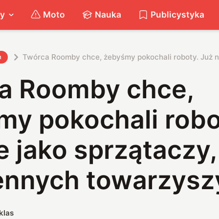
ty
Moto
Nauka
Publicystyka
Twórca Roomby chce, żebyśmy pokochali roboty. Już ni
h
a Roomby chce,
my pokochali robo
e jako sprzątaczy,
ennych towarzysz
klas