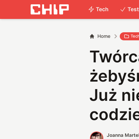
Tech
Tes
Home
Tec
Twórc
żebyś
Już ni
codzi
Joanna Marte
J