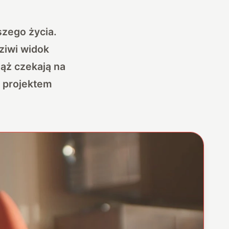
szego życia.
dziwi widok
ąż czekają na
m projektem