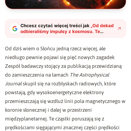
Chcesz czytać więcej treści jak
„
Od dekad
odbieraliśmy impulsy z kosmosu. Te
dziwne sygnały ujawniły ukryte pola
magnetyczne Słońca
"
?
Od dziś wiem o Słońcu jedną rzecz więcej, ale
niedługo pewnie pojawi się pięć nowych zagadek
Zespół badawczy stojący za publikacją przewidzianą
do zamieszczenia na łamach
The Astrophysical
Journal
skupił się na rozbłyskach radiowych
, które
powstają, gdy wysokoenergetyczne elektrony
przemieszczają się wzdłuż linii pola magnetycznego w
koronie słonecznej i dalej w przestrzeni
międzyplanetarnej. Te cząstki poruszają się z
prędkościami sięgającymi znacznej części prędkości