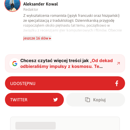
A
Aleksander Kowal
Redaktor
Z wykształcenia romanista (język francuski oraz hiszpański)
ze specjalizacją z traduktologii. Dziennikarską przygodę
rozpocząłem około piętnastu lat temu, początkowo w
związku z recenzjami gier komputerowych i filmów. Obecnie
publikuję zdecydowanie częściej na tematy związane z
jeszcze 16 słów ▸
nauką oraz technologią. W wolnym czasie uwielbiam
podróżować, śledzić kinowe i książkowe nowości, a także
uprawiać oraz oglądać sport.
Chcesz czytać więcej treści jak
„
Od dekad
odbieraliśmy impulsy z kosmosu. Te
dziwne sygnały ujawniły ukryte pola
magnetyczne Słońca
"
?
UDOSTĘPNIJ
TWITTER
Kopiuj