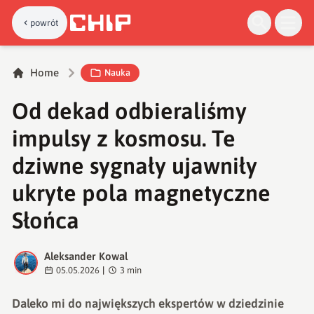
powrót
Home
Nauka
Od dekad odbieraliśmy
impulsy z kosmosu. Te
dziwne sygnały ujawniły
ukryte pola magnetyczne
Słońca
Aleksander Kowal
A
05.05.2026
|
3
min
Daleko mi do największych ekspertów w dziedzinie