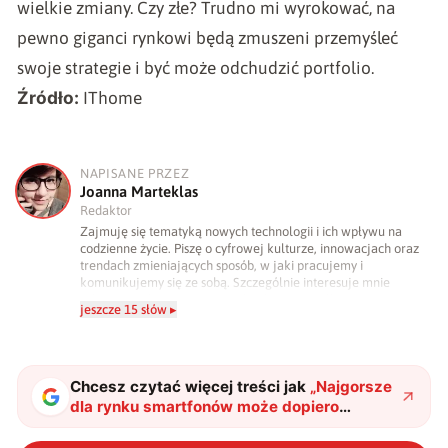
wielkie zmiany. Czy złe? Trudno mi wyrokować, na
pewno giganci rynkowi będą zmuszeni przemyśleć
swoje strategie i być może odchudzić portfolio.
Źródło:
IThome
NAPISANE PRZEZ
J
Joanna Marteklas
Redaktor
Zajmuję się tematyką nowych technologii i ich wpływu na
codzienne życie. Piszę o cyfrowej kulturze, innowacjach oraz
trendach zmieniających sposób, w jaki pracujemy i
komunikujemy się ze sobą. Szczególnie interesuje mnie
relacja między rozwojem technologii a współczesną
jeszcze 15 słów ▸
popkulturą. W wolnych chwilach zakopuję się w książkach i
komiksach — najczęściej w fantastyce i wuxia.
Chcesz czytać więcej treści jak
„
Najgorsze
dla rynku smartfonów może dopiero
nadejść. Xiaomi ostrzega przed
drastycznymi podwyżkami
"
?