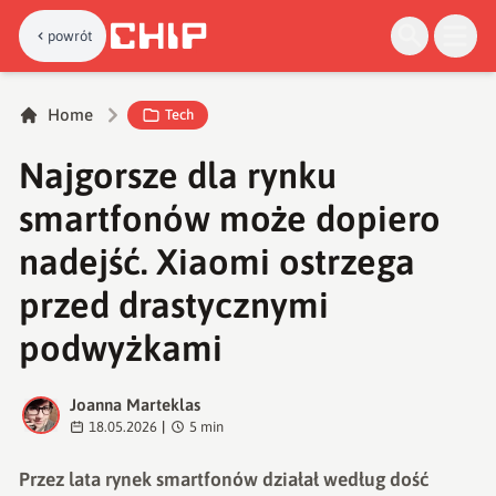
powrót
Home
Tech
Najgorsze dla rynku
smartfonów może dopiero
nadejść. Xiaomi ostrzega
przed drastycznymi
podwyżkami
Joanna Marteklas
J
18.05.2026
|
5
min
Przez lata rynek smartfonów działał według dość