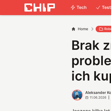
Tech
Tes
Home
Rob
Brak z
probl
ich ku
Aleksander K
A
11.06.2026
|
Jeszcze kilka l