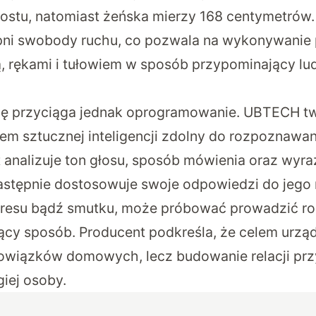
ostu, natomiast żeńska mierzy 168 centymetrów
pni swobody ruchu, co pozwala na wykonywanie 
, rękami i tułowiem w sposób przypominający lu
 przyciąga jednak oprogramowanie. UBTECH twi
em sztucznej inteligencji zdolny do rozpoznawan
analizuje ton głosu, sposób mówienia oraz wyra
astępnie dostosowuje swoje odpowiedzi do jego n
stresu bądź smutku, może próbować prowadzić 
ący sposób. Producent podkreśla, że celem urząd
wiązków domowych, lecz budowanie relacji prz
iej osoby.