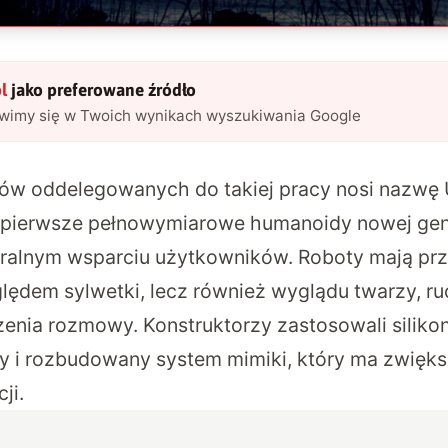
l
jako preferowane źródło
awimy się w Twoich wynikach wyszukiwania Google
ów oddelegowanych do takiej pracy nosi nazwę 
o pierwsze pełnowymiarowe humanoidy nowej gen
oralnym wsparciu użytkowników.
Roboty mają prz
ględem sylwetki, lecz również wyglądu twarzy, r
nia rozmowy. Konstruktorzy zastosowali siliko
sy i rozbudowany system mimiki, który ma zwięk
ji.