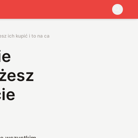
z ich kupić i to na całe życie
ie
żesz
cie
de wszystkim