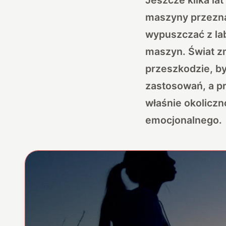
maszyny przeznac
wypuszczać z lab
maszyn. Świat zm
przeszkodzie, b
zastosowań, a p
właśnie okolicz
emocjonalnego.