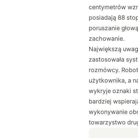
centymetrów wzr
posiadają 88 sto
poruszanie głową
zachowanie.
Największą uwagę
zastosowała syst
rozmówcy. Robot 
użytkownika, a n
wykryje oznaki 
bardziej wspieraj
wykonywanie obo
towarzystwo drug