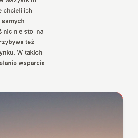
chcieli ich
 i samych
nic nie stoi na
rzybywa też
ynku. W takich
elanie wsparcia