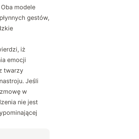
. Oba modele
płynnych gestów,
dzkie
erdzi, iż
ia emocji
z twarzy
astroju. Jeśli
rozmowę w
zenia nie jest
ypominającej