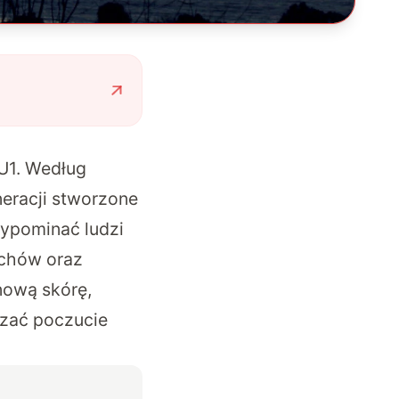
U1. Według
eracji stworzone
ypominać ludzi
uchów oraz
nową skórę,
szać poczucie