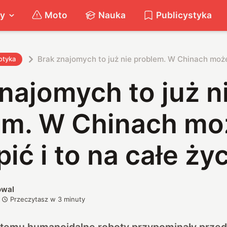
ty
Moto
Nauka
Publicystyka
Brak znajomych to już nie problem. W Chinach możes
otyka
najomych to już n
em. W Chinach mo
pić i to na całe ży
owal
Przeczytasz w
3
minuty
at temu humanoidalne roboty przypominały prze