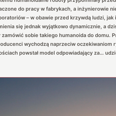
zone do pracy w fabrykach, a inżynierowie nie 
oratoriów – w obawie przed krzywdą ludzi, jak
ienia się jednak wyjątkowo dynamicznie, a dziś 
y zamówić sobie takiego humanoida do domu. P
roducenci wychodzą naprzeciw oczekiwaniom r
nościach powstał model odpowiadający za… udzi