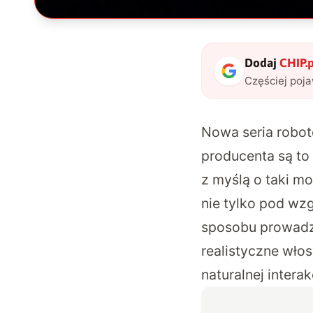
Dodaj
CHIP.p
Częściej poj
Nowa seria robot
producenta są t
z myślą o taki m
nie tylko pod wz
sposobu prowadze
realistyczne wło
naturalnej interakc