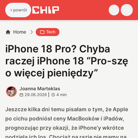
powrót
Home
Tech
iPhone 18 Pro? Chyba
raczej iPhone 18 “Pro-szę
o więcej pieniędzy”
Joanna Marteklas
J
29.06.2026
|
4
min
Jeszcze kilka dni temu pisałam o tym, że Apple
po cichu podniósł ceny MacBooków i iPadów,
prognozując przy okazji, że iPhone’y wkrótce
podzielą ich los. Chociaż na razie nie mamy na