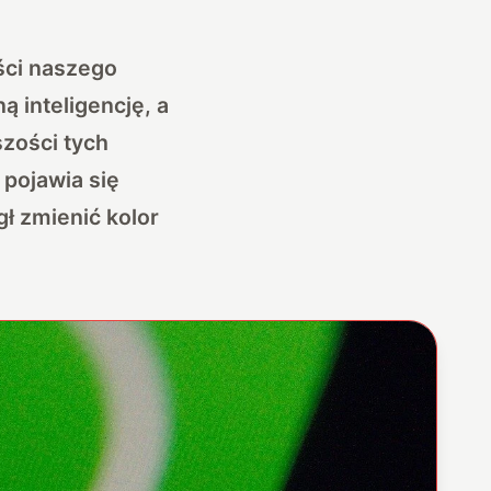
ści naszego
ą inteligencję, a
szości tych
pojawia się
ł zmienić kolor