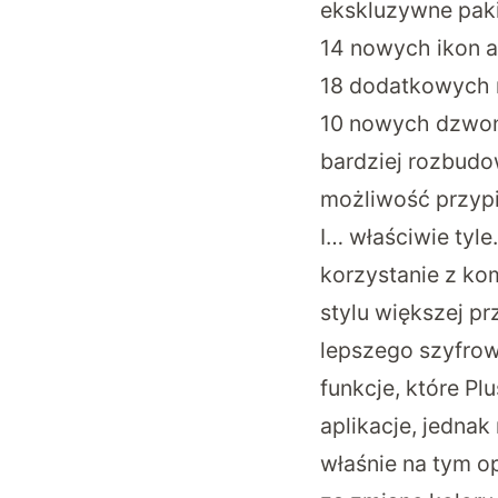
ekskluzywne paki
14 nowych ikon ap
18 dodatkowych 
10 nowych dzwo
bardziej rozbudow
możliwość przyp
I… właściwie tyle
korzystanie z ko
stylu większej p
lepszego szyfrow
funkcje, które Pl
aplikacje, jednak
właśnie na tym op