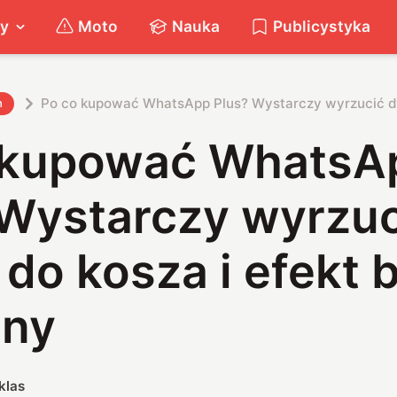
ty
Moto
Nauka
Publicystyka
Po co kupować WhatsApp Plus? Wystarczy wyrzucić dy
h
 kupować WhatsA
 Wystarczy wyrzuc
do kosza i efekt 
ny
klas