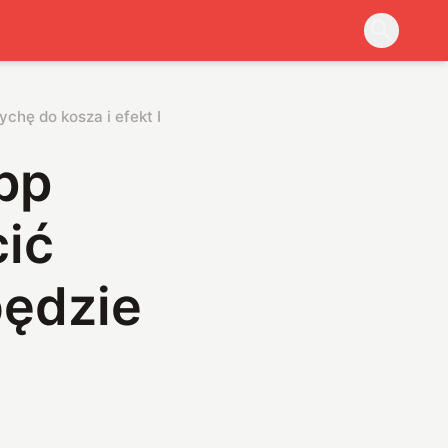
chę do kosza i efekt będzie podobny
pp
ić
będzie