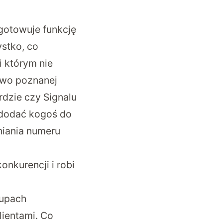
otowuje funkcję
ystko, co
 którym nie
owo poznanej
rdzie czy Signalu
 dodać kogoś do
niania numeru
nkurencji i robi
rupach
lientami. Co