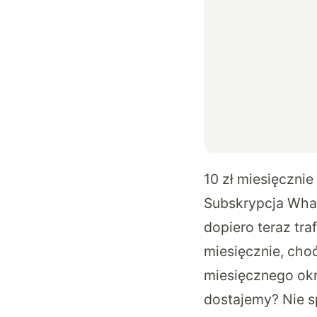
10 zł miesięczni
Subskrypcja What
dopiero teraz tra
miesięcznie, cho
miesięcznego okr
dostajemy? Nie s