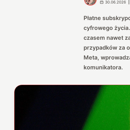
30.06.2026
|
Płatne subskrypc
cyfrowego życia.
czasem nawet za 
przypadków za o
Meta, wprowadza
komunikatora.