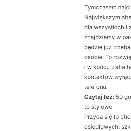
Tymczasem najci
Największym absu
dla wszystkich i 
znajdziemy w pak
będzie już trzeb
osobie. To rozwi
i w końcu trafia
kontaktów wyłącz
telefonu.
Czytaj też:
50 go
to stylowo
Przyda się to c
osiedlowych, szk