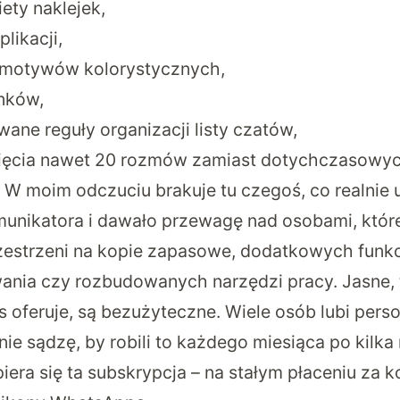
ety naklejek,
likacji,
motywów kolorystycznych,
nków,
ane reguły organizacji listy czatów,
ięcia nawet 20 rozmów zamiast dotychczasowyc
. W moim odczuciu brakuje tu czegoś, co realnie 
munikatora i dawało przewagę nad osobami, które
rzestrzeni na kopie zapasowe, dodatkowych funkc
ania czy rozbudowanych narzędzi pracy. Jasne, to
us oferuje, są bezużyteczne. Wiele osób lubi per
 nie sądzę, by robili to każdego miesiąca po kilka 
iera się ta subskrypcja – na stałym płaceniu za