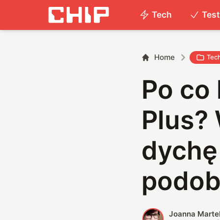
Tech
Tes
Home
Tec
Po co
Plus?
dychę 
podob
Joanna Marte
J