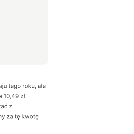
ju tego roku, ale
e 10,49 zł
tać z
my za tę kwotę