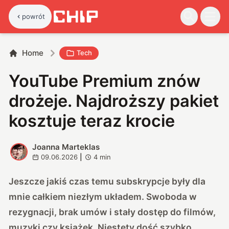
powrót
Home
Tech
YouTube Premium znów
drożeje. Najdroższy pakiet
kosztuje teraz krocie
Joanna Marteklas
J
09.06.2026
|
4
min
Jeszcze jakiś czas temu subskrypcje były dla
mnie całkiem niezłym układem. Swoboda w
rezygnacji, brak umów i stały dostęp do filmów,
muzyki czy książek. Niestety dość szybko