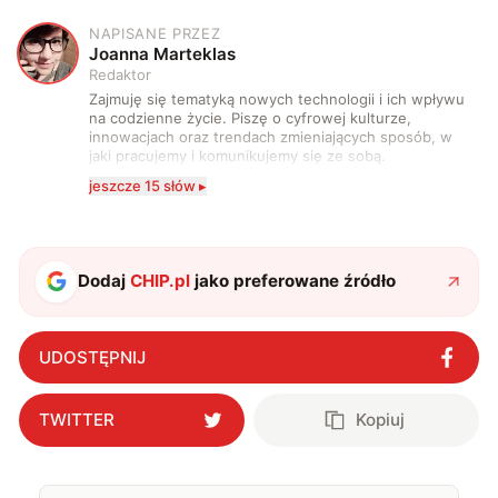
NAPISANE PRZEZ
J
Joanna Marteklas
Redaktor
Zajmuję się tematyką nowych technologii i ich wpływu
na codzienne życie. Piszę o cyfrowej kulturze,
innowacjach oraz trendach zmieniających sposób, w
jaki pracujemy i komunikujemy się ze sobą.
Szczególnie interesuje mnie relacja między rozwojem
jeszcze 15 słów ▸
technologii a współczesną popkulturą. W wolnych
chwilach zakopuję się w książkach i komiksach —
najczęściej w fantastyce i wuxia.
Dodaj
CHIP.pl
jako preferowane źródło
UDOSTĘPNIJ
TWITTER
Kopiuj